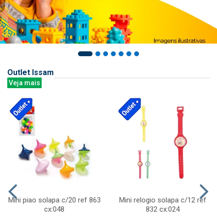
Outlet Issam
Veja mais
Mini piao solapa c/20 ref 863
Mini relogio solapa c/12 ref
cx:048
832 cx:024