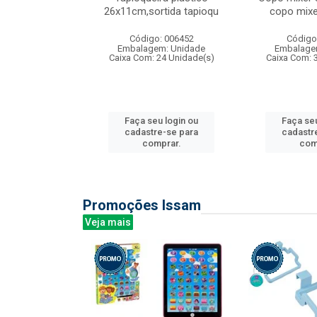
irios
26x11cm,sortida tapioqu
copo mixe
: 135177
Código: 006452
Código
m: Unidade
Embalagem: Unidade
Embalage
12 Unidade(s)
Caixa Com: 24 Unidade(s)
Caixa Com: 
u login ou
Faça seu login ou
Faça seu
e-se para
cadastre-se para
cadastr
prar.
comprar.
com
Promoções Issam
Veja mais