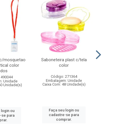
 c/mosquetao
Saboneteira plast c/tela
Prato plas
tical color
color
colo
idos
Código: 271364
Código:
 490044
Embalagem: Unidade
Embalagem
: Unidade
Caixa Com: 48 Unidade(s)
Caixa Com: 4
60 Unidade(s)
Faça seu login ou
Faça seu 
 login ou
cadastre-se para
cadastre
-se para
comprar.
comp
rar.