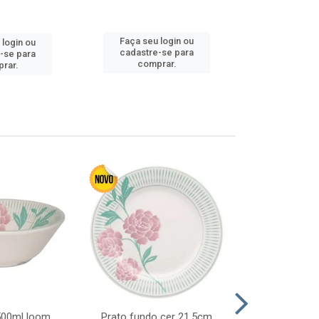
Faça seu 
Faça seu login ou
 login ou
cadastre
cadastre-se para
-se para
comp
comprar.
rar.
 500ml loom
Prato fundo cer 21,5cm
Prato raso c