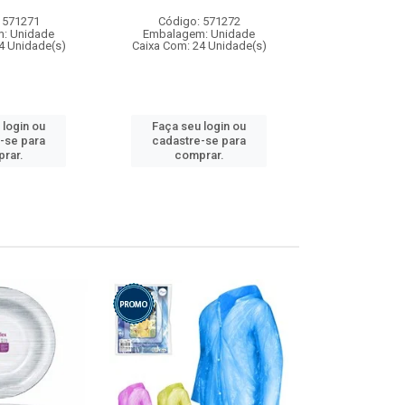
 571271
Código: 571272
Código:
: Unidade
Embalagem: Unidade
Embalagem
4 Unidade(s)
Caixa Com: 24 Unidade(s)
Caixa Com: 4
 login ou
Faça seu login ou
Faça seu 
-se para
cadastre-se para
cadastre
rar.
comprar.
comp