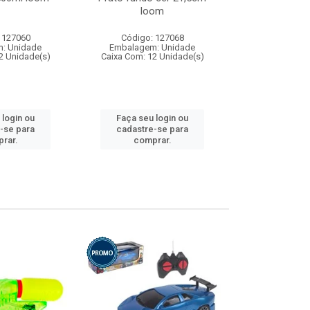
loom
 127060
Código: 127068
Código:
: Unidade
Embalagem: Unidade
Embalagem
2 Unidade(s)
Caixa Com: 12 Unidade(s)
Caixa Com: 1
 login ou
Faça seu login ou
Faça seu 
-se para
cadastre-se para
cadastre
rar.
comprar.
comp