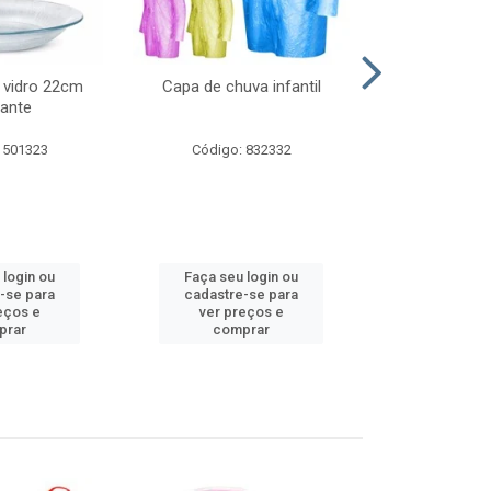
 vidro 22cm
Capa de chuva infantil
Jg prato fun
ante
diam
 501323
Código: 832332
Código:
 login ou
Faça seu login ou
Faça seu 
-se para
cadastre-se para
cadastre
eços e
ver preços e
ver pr
prar
comprar
comp