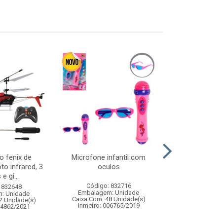
o fenix de
Microfone infantil com
Espelho quad
to infrared, 3
oculos
14cm c/
e gi...
Código: 832716
Código:
 832648
Embalagem: Unidade
Embalagem
: Unidade
Caixa Com: 48 Unidade(s)
Caixa Com: 10
2 Unidade(s)
Inmetro: 006765/2019
04862/2021