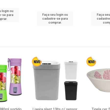
 login ou
Faça seu login ou
Faça seu
e-se para
cadastre-se para
cadastre
prar.
comprar.
comp
380ml sortido
Lixeira plast 13lts c/ sensor
Tigela cer