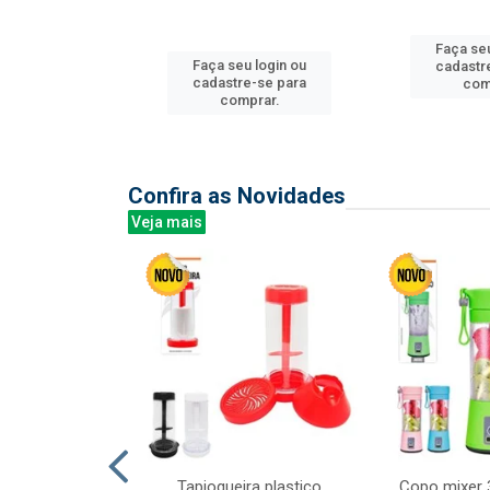
Faça seu
u login ou
Faça seu login ou
cadastr
e-se para
cadastre-se para
com
prar.
comprar.
Confira as Novidades
Veja mais
mesa cer 18cm
Tapioqueira plastico
Copo mixer 