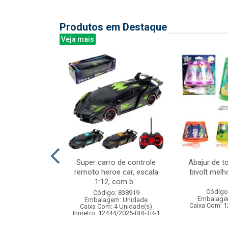
Produtos em Destaque
Veja mais
 c/pedestal
Super carro de controle
Abajur de t
10cm
remoto heroe car, escala
bivolt mel
1:12, com b...
: 832925
Código
Código: 838919
m: Unidade
Embalage
Embalagem: Unidade
12 Unidade(s)
Caixa Com: 1
Caixa Com: 4 Unidade(s)
006765/2019
Inmetro: 12444/2025-BRI-TR-1