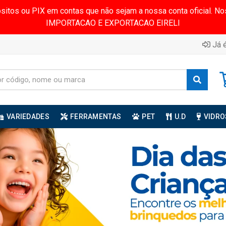
ósitos ou PIX em contas que não sejam a nossa conta oficial.
IMPORTACAO E EXPORTACAO EIRELI
Já é
VARIEDADES
FERRAMENTAS
PET
U.D
VIDRO