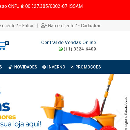
 Nosso CNPJ é: 00.327.385/0002-87 ISSAM
|
 cliente? - Entrar
Não é cliente? - Cadastrar
Central de Vendas Online
0
(11) 3324-6409
S
NOVIDADES
INVERNO
PROMOÇÕES