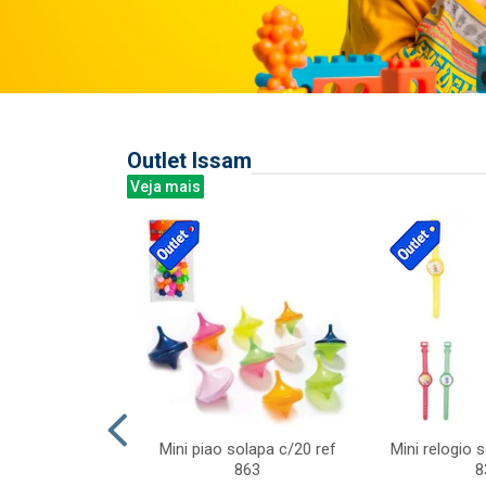
Outlet Issam
Veja mais
last c/div
Mini piao solapa c/20 ref
Mini relogio 
m ursinhos sor
863
8