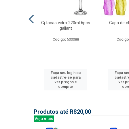
l nylon 20mts
Cj tacas vidro 220ml 6pcs
Capa de c
3mm
gallant
: 844035
Código: 500088
Código
u login ou
Faça seu login ou
Faça seu
e-se para
cadastre-se para
cadastr
reços e
ver preços e
ver p
mprar
comprar
com
Produtos até R$20,00
Veja mais