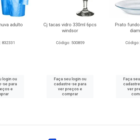
huva adulto
Cj tacas vidro 330ml 6pcs
Prato fundo
windsor
diam
: 832331
Código: 500859
Código:
 login ou
Faça seu login ou
Faça seu
e-se para
cadastre-se para
cadastre
reços e
ver preços e
ver pr
prar
comprar
com