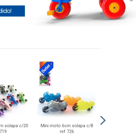
cm solapa c/20
Mini moto 6cm solapa c/8
Giro helice so
 719
ref 726
75