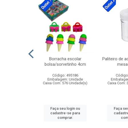
cores sortidas
Borracha escolar
Paliteiro de a
ref 130s
bolsa/sorvetinho 4cm
mesa 
: 826147
Código: 495186
Código
m: Unidade
Embalagem: Unidade
Embalage
160 Unidade(s)
Caixa Com: 576 Unidade(s)
Caixa Com: 
u login ou
Faça seu login ou
Faça seu
e-se para
cadastre-se para
cadastr
prar.
comprar.
com