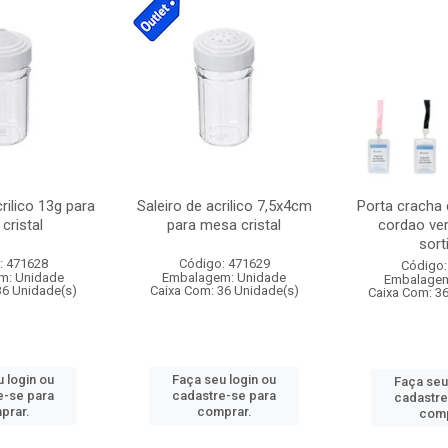
crilico 13g para
Saleiro de acrilico 7,5x4cm
Porta cracha
cristal
para mesa cristal
cordao ver
sort
: 471628
Código: 471629
Código:
m: Unidade
Embalagem: Unidade
Embalagem
36 Unidade(s)
Caixa Com: 36 Unidade(s)
Caixa Com: 3
 login ou
Faça seu login ou
Faça seu
e-se para
cadastre-se para
cadastre
prar.
comprar.
comp