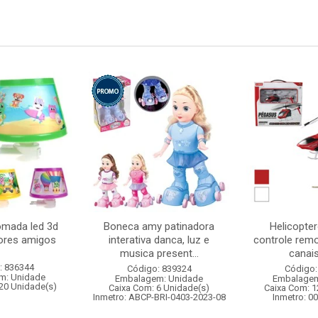
omada led 3d
Boneca amy patinadora
Helicopter
hores amigos
interativa danca, luz e
controle remo
musica present...
canais 
: 836344
Código: 839324
Código:
m: Unidade
Embalagem: Unidade
Embalagem
20 Unidade(s)
Caixa Com: 6 Unidade(s)
Caixa Com: 1
Inmetro: ABCP-BRI-0403-2023-08
Inmetro: 0