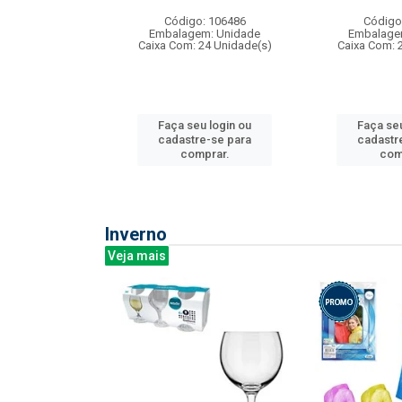
: 275814
Código: 106486
Código
m: Unidade
Embalagem: Unidade
Embalage
240 Unidade(s)
Caixa Com: 24 Unidade(s)
Caixa Com: 
u login ou
Faça seu login ou
Faça seu
e-se para
cadastre-se para
cadastr
prar.
comprar.
com
Inverno
Veja mais