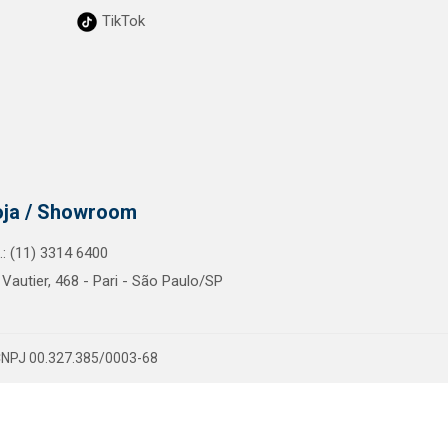
TikTok
oja / Showroom
l.: (11) 3314 6400
 Vautier, 468 - Pari - São Paulo/SP
- CNPJ 00.327.385/0003-68