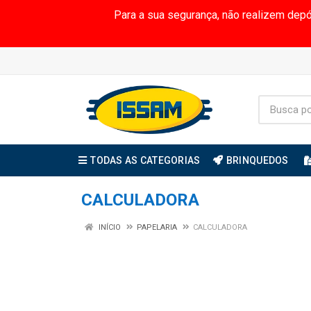
Para a sua segurança, não realizem dep
TODAS AS CATEGORIAS
BRINQUEDOS
CALCULADORA
INÍCIO
PAPELARIA
CALCULADORA