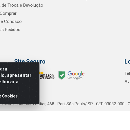
ca de Troca e Devolução
Comprar
he Conosco
s Pedidos
Site Seguro
L
para
Te
io, apresentar
elhorar a
Av
e Cookies
tação LTDA - Av. Vautier, 468 - Pari, São Paulo/ SP - CEP 03032-000 