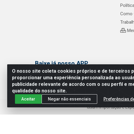
Políti
Como 
Trabal
Meu
Baixe já nosso APP
O nosso site coleta cookies próprios e de terceiros 
proporcionar uma experiência personalizada ao usuár
publicidade relevante de acordo com o seu perfil e m
qualidade do nosso site.
Aceitar
Negar não essenciais
Preferências d
Issam Importação e Expor