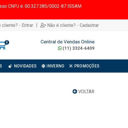
 Nosso CNPJ é: 00.327.385/0002-87 ISSAM
|
 cliente? - Entrar
Não é cliente? - Cadastrar
Central de Vendas Online
0
(11) 3324-6409
S
NOVIDADES
INVERNO
PROMOÇÕES
VOLTAR