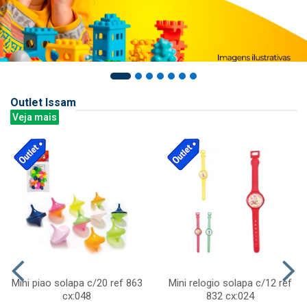
Outlet Issam
Veja mais
Mini piao solapa c/20 ref 863
Mini relogio solapa c/12 ref
cx:048
832 cx:024