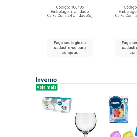
: 275814
Código: 106486
Código
m: Unidade
Embalagem: Unidade
Embalage
240 Unidade(s)
Caixa Com: 24 Unidade(s)
Caixa Com: 
u login ou
Faça seu login ou
Faça seu
e-se para
cadastre-se para
cadastr
prar.
comprar.
com
Inverno
Veja mais