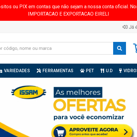
ósitos ou PIX em contas que não sejam a nossa conta oficial.
IMPORTACAO E EXPORTACAO EIRELI
Já é
VARIEDADES
FERRAMENTAS
PET
U.D
VIDRO