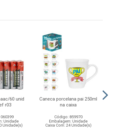
 aaac/60 unid
Caneca porcelana pai 250ml
Piscina comp
ef r03
na caixa
 060399
Código: 859970
Código:
: Unidade
Embalagem: Unidade
Embalagem
0 Unidade(s)
Caixa Com: 24 Unidade(s)
Caixa Com: 1