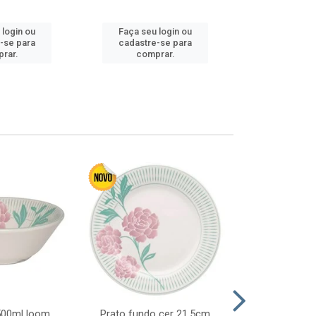
 login ou
Faça seu login ou
Faça seu 
-se para
cadastre-se para
cadastre
rar.
comprar.
comp
 500ml loom
Prato fundo cer 21,5cm
Prato raso c