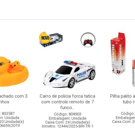
achado com 3
Carro de policia forca tatica
Pilha palito
inhos
com controle remoto de 7
tubo r
funco...
: 833587
Código:
Código: 838903
m: Unidade
Embalagem
Embalagem: Unidade
20 Unidade(s)
Caixa Com: 2
Caixa Com: 24 Unidade(s)
006659/2019
Inmetro: 12444/2025-BRI-TR-1