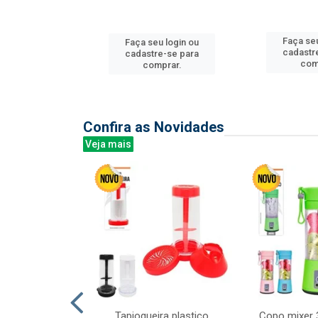
u login ou
Faça seu
Faça seu login ou
e-se para
cadastr
cadastre-se para
prar.
com
comprar.
Confira as Novidades
Veja mais
mesa cer 18cm
Tapioqueira plastico
Copo mixer 