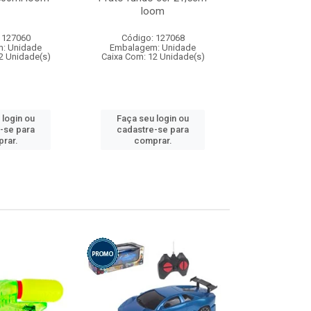
loom
 127060
Código: 127068
Código:
: Unidade
Embalagem: Unidade
Embalagem
2 Unidade(s)
Caixa Com: 12 Unidade(s)
Caixa Com: 1
 login ou
Faça seu login ou
Faça seu 
-se para
cadastre-se para
cadastre
rar.
comprar.
comp