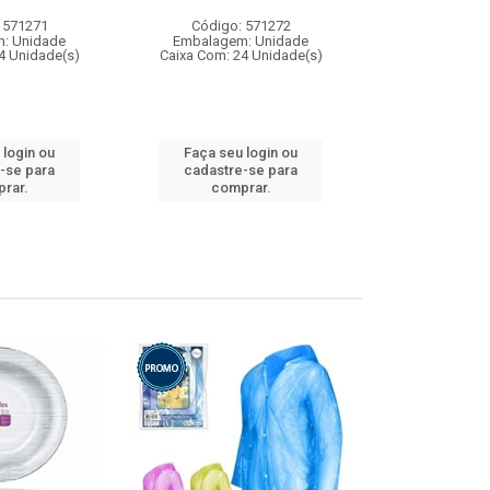
 571271
Código: 571272
Código:
: Unidade
Embalagem: Unidade
Embalagem
4 Unidade(s)
Caixa Com: 24 Unidade(s)
Caixa Com: 4
 login ou
Faça seu login ou
Faça seu 
-se para
cadastre-se para
cadastre
rar.
comprar.
comp