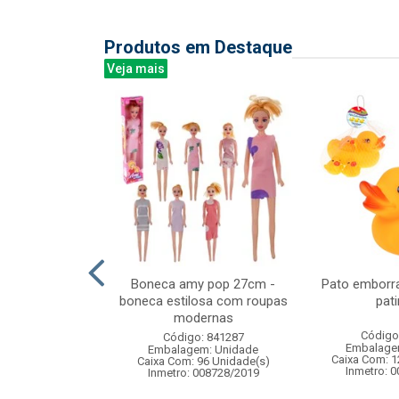
Produtos em Destaque
Veja mais
nca agua 37cm
Boneca amy pop 27cm -
Pato emborr
boneca estilosa com roupas
pat
modernas
: 830512
Código
Código: 841287
m: Unidade
Embalage
Embalagem: Unidade
24 Unidade(s)
Caixa Com: 1
Caixa Com: 96 Unidade(s)
006409/2019
Inmetro: 
Inmetro: 008728/2019