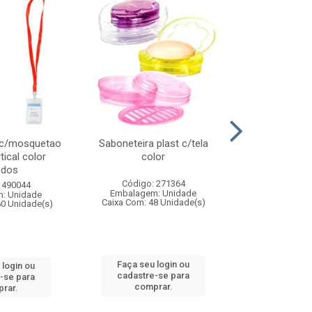
 c/mosquetao
Saboneteira plast c/tela
Prato plas
tical color
color
colo
idos
Código: 271364
Código:
 490044
Embalagem: Unidade
Embalagem
: Unidade
Caixa Com: 48 Unidade(s)
Caixa Com: 4
60 Unidade(s)
Faça seu login ou
Faça seu 
 login ou
cadastre-se para
cadastre
-se para
comprar.
comp
rar.