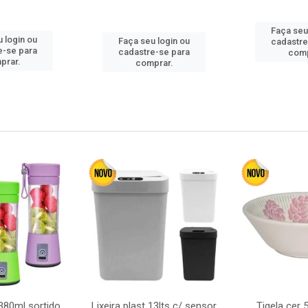
Faça seu
 login ou
Faça seu login ou
cadastre
e-se para
cadastre-se para
comp
prar.
comprar.
380ml sortido
Lixeira plast 13lts c/ sensor
Tigela cer