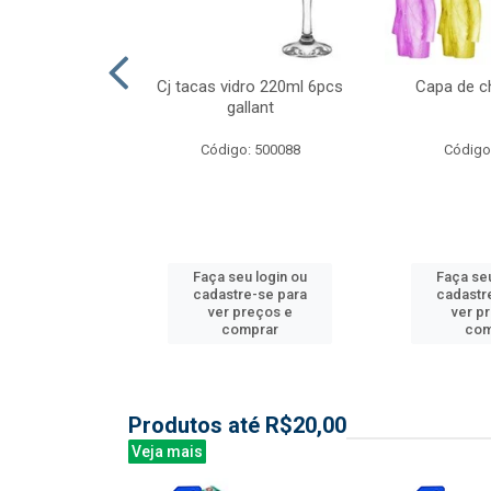
l nylon 20mts
Cj tacas vidro 220ml 6pcs
Capa de c
3mm
gallant
: 844035
Código: 500088
Código
u login ou
Faça seu login ou
Faça seu
e-se para
cadastre-se para
cadastr
reços e
ver preços e
ver p
mprar
comprar
com
Produtos até R$20,00
Veja mais