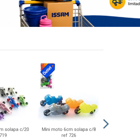
cm solapa c/20
Mini moto 6cm solapa c/8
Giro helice so
 719
ref 726
75