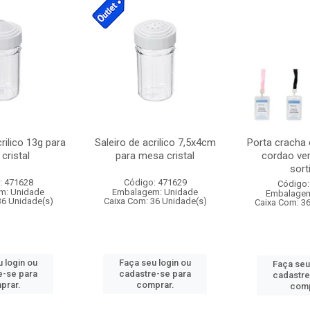
crilico 13g para
Saleiro de acrilico 7,5x4cm
Porta cracha
cristal
para mesa cristal
cordao ver
sort
: 471628
Código: 471629
Código:
m: Unidade
Embalagem: Unidade
Embalagem
36 Unidade(s)
Caixa Com: 36 Unidade(s)
Caixa Com: 3
 login ou
Faça seu login ou
Faça seu
e-se para
cadastre-se para
cadastre
prar.
comprar.
comp