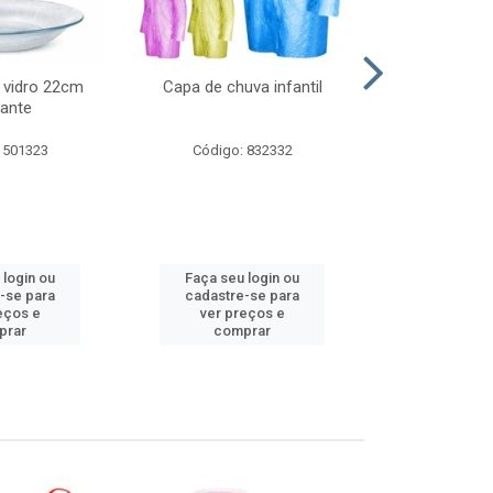
 vidro 22cm
Capa de chuva infantil
Jg prato fun
ante
diam
 501323
Código: 832332
Código:
 login ou
Faça seu login ou
Faça seu 
-se para
cadastre-se para
cadastre
eços e
ver preços e
ver pr
prar
comprar
comp