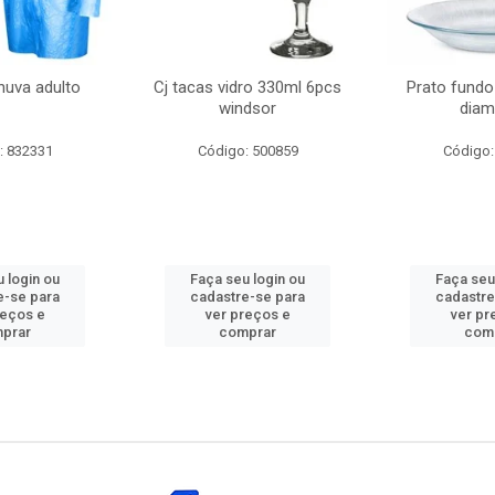
huva adulto
Cj tacas vidro 330ml 6pcs
Prato fundo
windsor
diam
: 832331
Código: 500859
Código:
 login ou
Faça seu login ou
Faça seu
e-se para
cadastre-se para
cadastre
reços e
ver preços e
ver pr
prar
comprar
com