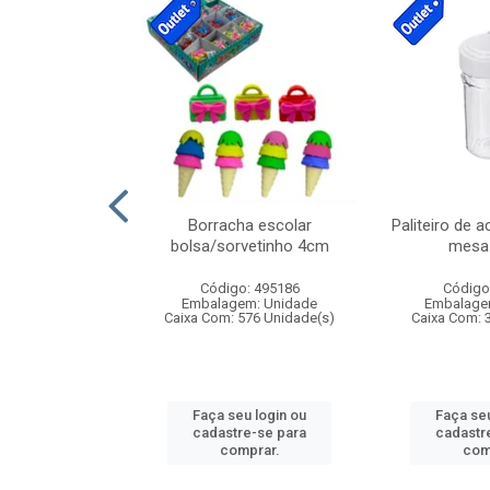
cores sortidas
Borracha escolar
Paliteiro de a
ref 130s
bolsa/sorvetinho 4cm
mesa 
: 826147
Código: 495186
Código
m: Unidade
Embalagem: Unidade
Embalage
160 Unidade(s)
Caixa Com: 576 Unidade(s)
Caixa Com: 
u login ou
Faça seu login ou
Faça seu
e-se para
cadastre-se para
cadastr
prar.
comprar.
com