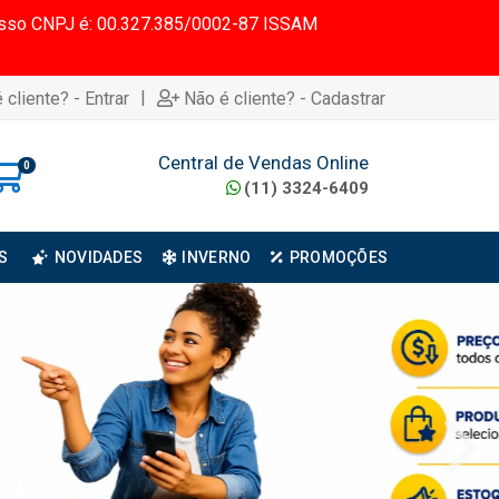
 Nosso CNPJ é: 00.327.385/0002-87 ISSAM
|
 cliente? - Entrar
Não é cliente? - Cadastrar
Central de Vendas Online
0
(11) 3324-6409
S
NOVIDADES
INVERNO
PROMOÇÕES