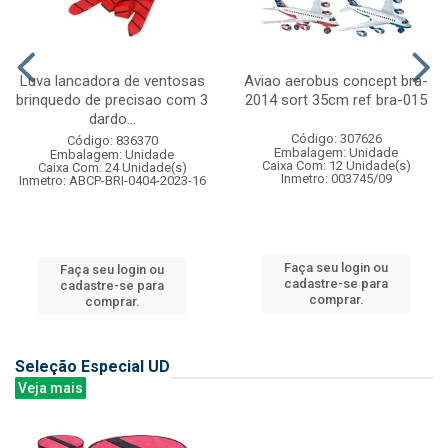
Luva lancadora de ventosas
Aviao aerobus concept bra-
brinquedo de precisao com 3
2014 sort 35cm ref bra-015
dardo...
Código: 307626
Código: 836370
Embalagem: Unidade
Embalagem: Unidade
Caixa Com: 12 Unidade(s)
Caixa Com: 24 Unidade(s)
Inmetro: 003745/09
Inmetro: ABCP-BRI-0404-2023-16
Faça seu login ou
Faça seu login ou
cadastre-se para
cadastre-se para
comprar.
comprar.
Seleção Especial UD
Veja mais