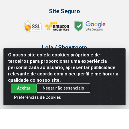
Site Seguro
Loja / Showroom
O nosso site coleta cookies próprios e de
Tel.: (11) 3314 6400
terceiros para proporcionar uma experiência
Av Vautier, 468 - Pari - São Paulo/SP
personalizada ao usuário, apresentar publicidade
relevante de acordo com o seu perfil e melhorar a
qualidade do nosso site.
Aceitar
Negar não essenciais
Issam Importação e Exportação LTDA - Av. Vautier, 468 - Pari, São
Paulo/ SP - CEP 03032-000 - CNPJ 00.327.385/0003-68
Preferências de Cookies