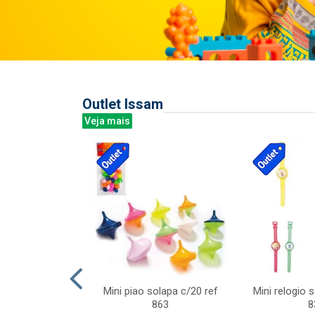
Outlet Issam
Veja mais
last c/div
Mini piao solapa c/20 ref
Mini relogio 
m ursinhos sor
863
8