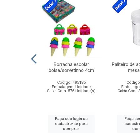
stico n.4 12cm
Borracha escolar
Paliteiro de a
bolsa/sorvetinho 4cm
mesa 
: 940550
Código: 495186
Código
m: Unidade
Embalagem: Unidade
Embalage
24 Unidade(s)
Caixa Com: 576 Unidade(s)
Caixa Com: 
u login ou
Faça seu login ou
Faça seu
e-se para
cadastre-se para
cadastr
prar.
comprar.
com