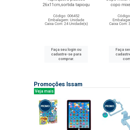
irios
26x11cm,sortida tapioqu
copo mixe
: 135177
Código: 006452
Código
m: Unidade
Embalagem: Unidade
Embalage
12 Unidade(s)
Caixa Com: 24 Unidade(s)
Caixa Com: 
u login ou
Faça seu login ou
Faça seu
e-se para
cadastre-se para
cadastr
prar.
comprar.
com
Promoções Issam
Veja mais