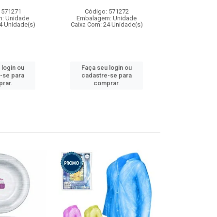
 571271
Código: 571272
Código:
: Unidade
Embalagem: Unidade
Embalagem
4 Unidade(s)
Caixa Com: 24 Unidade(s)
Caixa Com: 4
 login ou
Faça seu login ou
Faça seu 
-se para
cadastre-se para
cadastre
rar.
comprar.
comp