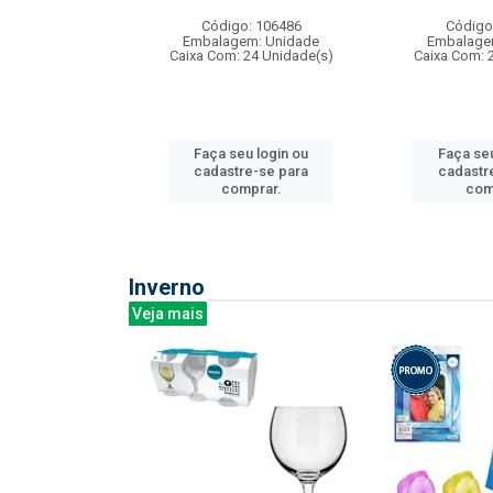
: 275814
Código: 106486
Código
m: Unidade
Embalagem: Unidade
Embalage
240 Unidade(s)
Caixa Com: 24 Unidade(s)
Caixa Com: 
u login ou
Faça seu login ou
Faça seu
e-se para
cadastre-se para
cadastr
prar.
comprar.
com
Inverno
Veja mais