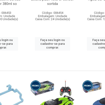
r 380ml so
sortida
: 006453
Código: 006454
Código:
m: Unidade
Embalagem: Unidade
Embalagem
30 Unidade(s)
Caixa Com: 24 Unidade(s)
Caixa Com: 1
 login ou
Faça seu login ou
Faça seu
e-se para
cadastre-se para
cadastre
prar.
comprar.
comp