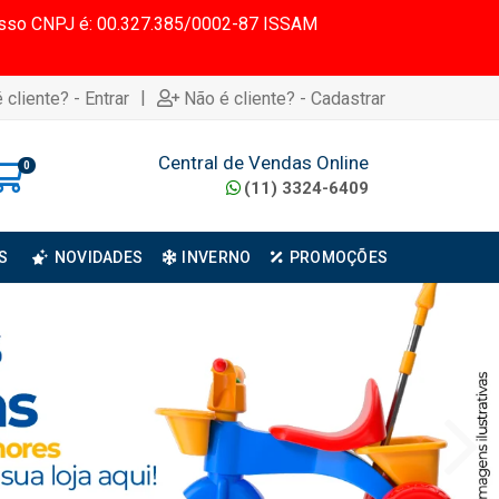
 Nosso CNPJ é: 00.327.385/0002-87 ISSAM
|
 cliente? - Entrar
Não é cliente? - Cadastrar
Central de Vendas Online
0
(11) 3324-6409
S
NOVIDADES
INVERNO
PROMOÇÕES