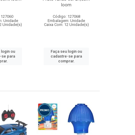
loom
 127060
Código: 127068
Código:
: Unidade
Embalagem: Unidade
Embalagem
2 Unidade(s)
Caixa Com: 12 Unidade(s)
Caixa Com: 1
 login ou
Faça seu login ou
Faça seu 
-se para
cadastre-se para
cadastre
rar.
comprar.
comp