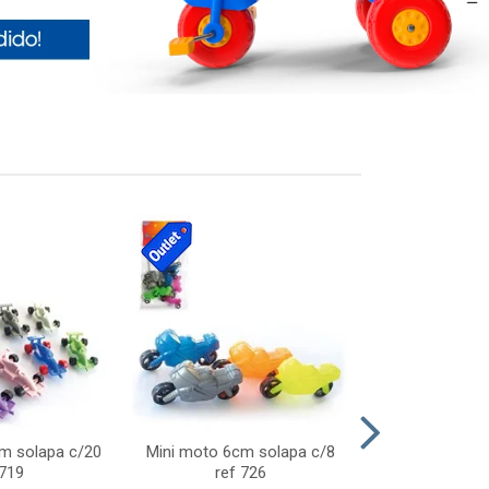
cm solapa c/20
Mini moto 6cm solapa c/8
Giro helice so
 719
ref 726
75