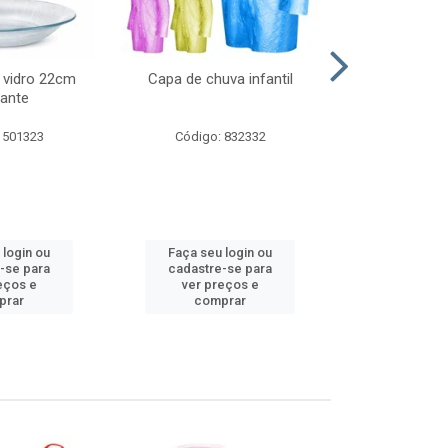
 vidro 22cm
Capa de chuva infantil
Jg prato fun
ante
diam
 501323
Código: 832332
Código:
 login ou
Faça seu login ou
Faça seu 
-se para
cadastre-se para
cadastre
eços e
ver preços e
ver pr
prar
comprar
comp