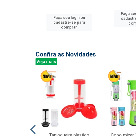
u login ou
Faça seu
Faça seu login ou
e-se para
cadastr
cadastre-se para
prar.
com
comprar.
Confira as Novidades
Veja mais
mesa cer 18cm
Tapioqueira plastico
Copo mixer 