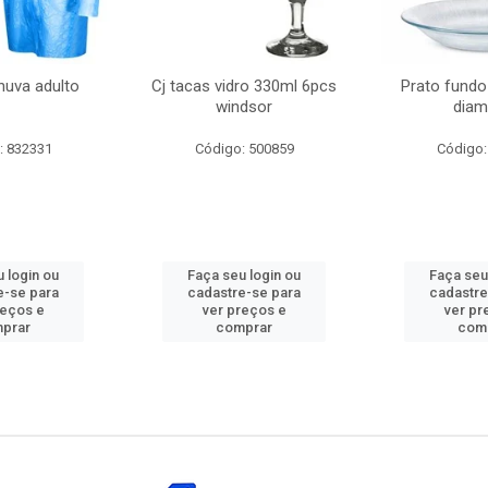
huva adulto
Cj tacas vidro 330ml 6pcs
Prato fundo
windsor
diam
: 832331
Código: 500859
Código:
 login ou
Faça seu login ou
Faça seu
e-se para
cadastre-se para
cadastre
reços e
ver preços e
ver pr
prar
comprar
com