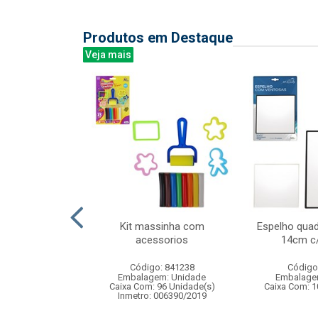
Produtos em Destaque
Veja mais
ical banda
Kit massinha com
Espelho qua
17x20cm
acessorios
14cm c
: 838484
Código: 841238
Código
m: Unidade
Embalagem: Unidade
Embalage
12 Unidade(s)
Caixa Com: 96 Unidade(s)
Caixa Com: 1
Inmetro: 006390/2019