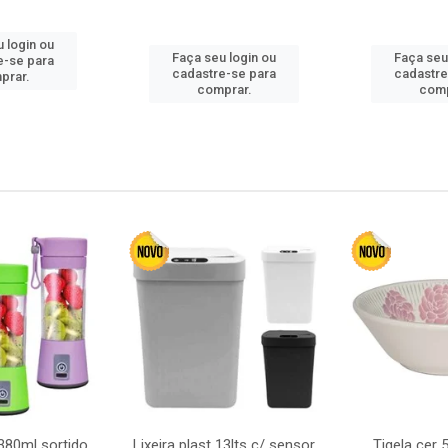
 login ou
Faça seu login ou
Faça seu
e-se para
cadastre-se para
cadastre
prar.
comprar.
comp
380ml sortido
Lixeira plast 13lts c/ sensor
Tigela cer