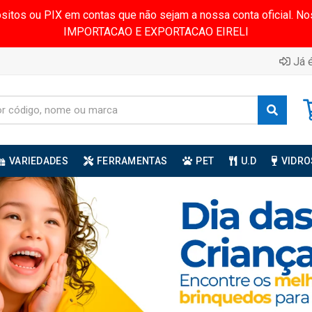
ósitos ou PIX em contas que não sejam a nossa conta oficial.
IMPORTACAO E EXPORTACAO EIRELI
Já é
VARIEDADES
FERRAMENTAS
PET
U.D
VIDRO