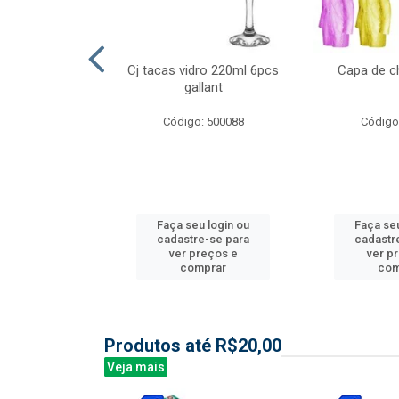
l nylon 20mts
Cj tacas vidro 220ml 6pcs
Capa de c
3mm
gallant
: 844035
Código: 500088
Código
u login ou
Faça seu login ou
Faça seu
e-se para
cadastre-se para
cadastr
reços e
ver preços e
ver p
mprar
comprar
com
Produtos até R$20,00
Veja mais