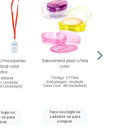
 c/mosquetao
Saboneteira plast c/tela
Prato plas
tical color
color
colo
idos
Código: 271364
Código:
 490044
Embalagem: Unidade
Embalagem
: Unidade
Caixa Com: 48 Unidade(s)
Caixa Com: 4
60 Unidade(s)
Faça seu login ou
Faça seu 
 login ou
cadastre-se para
cadastre
-se para
comprar.
comp
rar.