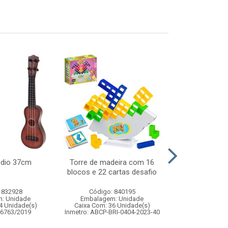
edio 37cm
Torre de madeira com 16
Brink game 
blocos e 22 cartas desafio
nostalgia
 832928
Código: 840195
Código:
: Unidade
Embalagem: Unidade
Embalagem
4 Unidade(s)
Caixa Com: 36 Unidade(s)
Caixa Com: 20
06763/2019
Inmetro: ABCP-BRI-0404-2023-40
Inmetro: 0