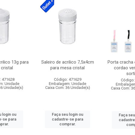
crilico 13g para
Saleiro de acrilico 7,5x4cm
Porta cracha
cristal
para mesa cristal
cordao ver
sort
: 471628
Código: 471629
Código:
m: Unidade
Embalagem: Unidade
Embalagem
36 Unidade(s)
Caixa Com: 36 Unidade(s)
Caixa Com: 3
 login ou
Faça seu login ou
Faça seu
e-se para
cadastre-se para
cadastre
prar.
comprar.
comp