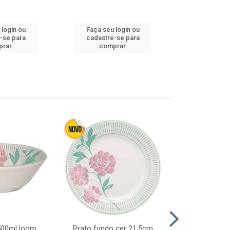
 login ou
Faça seu login ou
Faça seu 
-se para
cadastre-se para
cadastre
rar.
comprar.
comp
 500ml loom
Prato fundo cer 21,5cm
Prato raso c