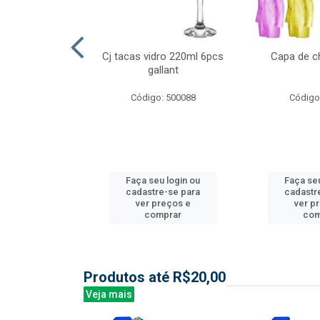
l nylon 20mts
Cj tacas vidro 220ml 6pcs
Capa de c
3mm
gallant
: 844035
Código: 500088
Código
u login ou
Faça seu login ou
Faça seu
e-se para
cadastre-se para
cadastr
reços e
ver preços e
ver p
mprar
comprar
com
Produtos até R$20,00
Veja mais