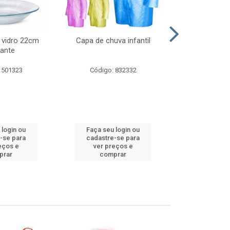
 vidro 22cm
Capa de chuva infantil
Jg prato fun
ante
diam
 501323
Código: 832332
Código:
 login ou
Faça seu login ou
Faça seu 
-se para
cadastre-se para
cadastre
eços e
ver preços e
ver pr
prar
comprar
comp