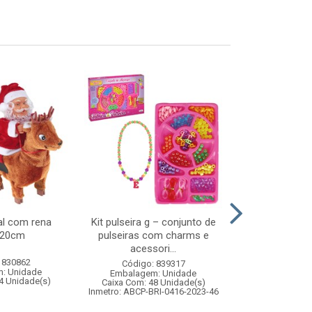
al com rena
Kit pulseira g – conjunto de
Carro c/r 7fu
x20cm
pulseiras com charms e
racer 
acessori...
 830862
Código:
Código: 839317
: Unidade
Embalagem
Embalagem: Unidade
4 Unidade(s)
Caixa Com: 2
Caixa Com: 48 Unidade(s)
Inmetro: 12444
Inmetro: ABCP-BRI-0416-2023-46