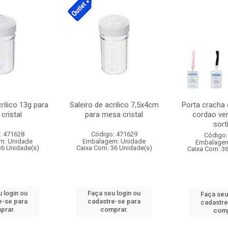
crilico 13g para
Saleiro de acrilico 7,5x4cm
Porta cracha
cristal
para mesa cristal
cordao ver
sort
: 471628
Código: 471629
Código:
m: Unidade
Embalagem: Unidade
Embalagem
36 Unidade(s)
Caixa Com: 36 Unidade(s)
Caixa Com: 3
 login ou
Faça seu login ou
Faça seu
e-se para
cadastre-se para
cadastre
prar.
comprar.
comp