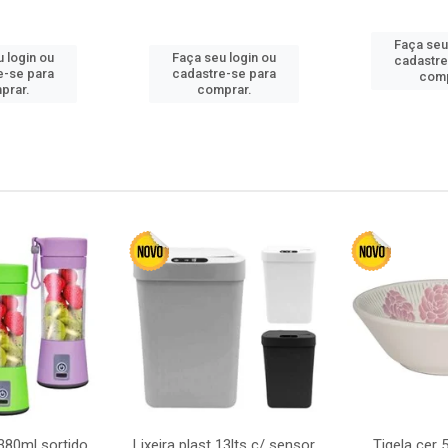
Faça seu
 login ou
Faça seu login ou
cadastre
e-se para
cadastre-se para
comp
prar.
comprar.
380ml sortido
Lixeira plast 13lts c/ sensor
Tigela cer