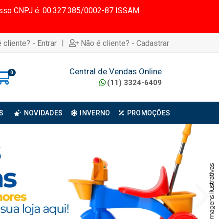
 Nosso CNPJ é: 00.327.385/0002-87 ISSAM
|
 cliente? - Entrar
Não é cliente? - Cadastrar
Central de Vendas Online
0
(11) 3324-6409
S
NOVIDADES
INVERNO
PROMOÇÕES