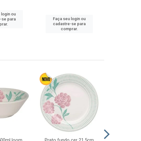
 login ou
Faça seu 
Faça seu login ou
-se para
cadastre
cadastre-se para
rar.
comp
comprar.
 500ml loom
Prato fundo cer 21,5cm
Prato raso c