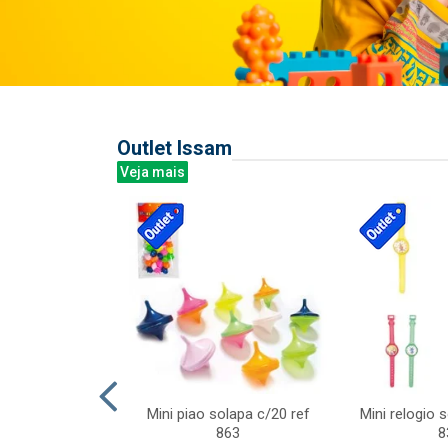
Outlet Issam
Veja mais
last c/div
Mini piao solapa c/20 ref
Mini relogio 
m ursinhos sor
863
8