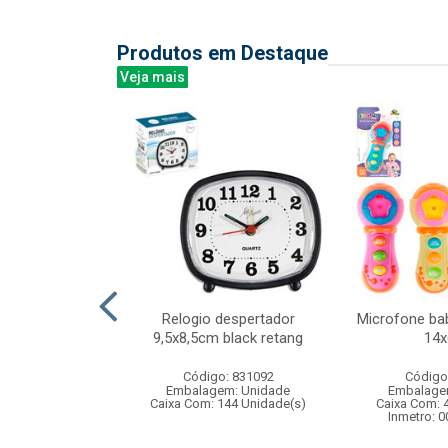
Produtos em Destaque
Veja mais
00led color 8m
Relogio despertador
Microfone ba
 fv 8f
9,5x8,5cm black retang
14
: 842947
Código: 831092
Código
m: Unidade
Embalagem: Unidade
Embalage
50 Unidade(s)
Caixa Com: 144 Unidade(s)
Caixa Com: 
Inmetro: 