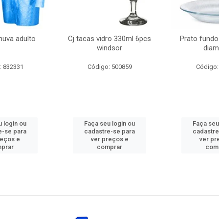
huva adulto
Cj tacas vidro 330ml 6pcs
Prato fundo
windsor
diam
: 832331
Código: 500859
Código:
 login ou
Faça seu login ou
Faça seu
e-se para
cadastre-se para
cadastre
reços e
ver preços e
ver pr
prar
comprar
com