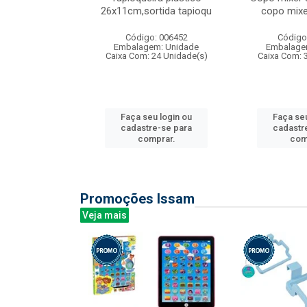
irios
26x11cm,sortida tapioqu
copo mixe
: 135177
Código: 006452
Código
m: Unidade
Embalagem: Unidade
Embalage
12 Unidade(s)
Caixa Com: 24 Unidade(s)
Caixa Com: 
u login ou
Faça seu login ou
Faça seu
e-se para
cadastre-se para
cadastr
prar.
comprar.
com
Promoções Issam
Veja mais