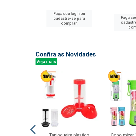
u login ou
Faça seu login ou
Faça seu
e-se para
cadastre-se para
cadastr
prar.
comprar.
com
Confira as Novidades
Veja mais
mesa cer 18cm
Tapioqueira plastico
Copo mixer 