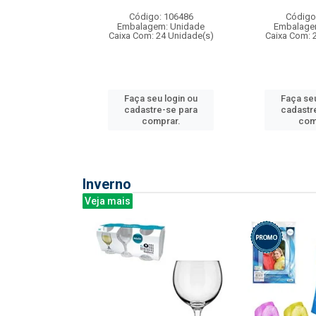
: 275814
Código: 106486
Código
m: Unidade
Embalagem: Unidade
Embalage
240 Unidade(s)
Caixa Com: 24 Unidade(s)
Caixa Com: 
u login ou
Faça seu login ou
Faça seu
e-se para
cadastre-se para
cadastr
prar.
comprar.
com
Inverno
Veja mais