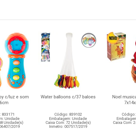
by c/luz e som
Water balloons c/37 baloes
Noel music
x6cm
7x14
: 833171
Código: 839102
Código:
m: Unidade
Embalagem: Unidade
Embalagem
48 Unidade(s)
Caixa Com: 72 Unidade(s)
Caixa Com: 2
006407/2019
Inmetro: 007517/2019