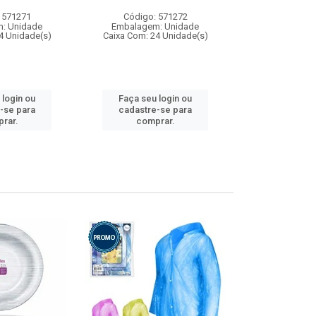
 571271
Código: 571272
Código:
: Unidade
Embalagem: Unidade
Embalagem
4 Unidade(s)
Caixa Com: 24 Unidade(s)
Caixa Com: 4
 login ou
Faça seu login ou
Faça seu 
-se para
cadastre-se para
cadastre
rar.
comprar.
comp