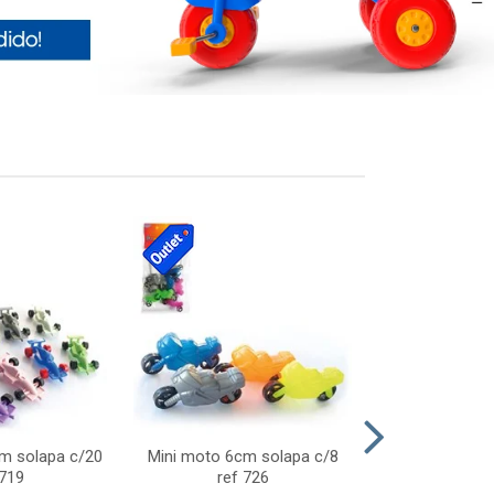
cm solapa c/20
Mini moto 6cm solapa c/8
Giro helice so
 719
ref 726
75