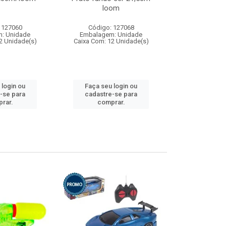
loom
 127060
Código: 127068
Código:
: Unidade
Embalagem: Unidade
Embalagem
2 Unidade(s)
Caixa Com: 12 Unidade(s)
Caixa Com: 1
 login ou
Faça seu login ou
Faça seu 
-se para
cadastre-se para
cadastre
rar.
comprar.
comp