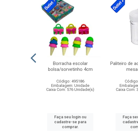
cores sortidas
Borracha escolar
Paliteiro de a
ref 130s
bolsa/sorvetinho 4cm
mesa 
: 826147
Código: 495186
Código
m: Unidade
Embalagem: Unidade
Embalage
160 Unidade(s)
Caixa Com: 576 Unidade(s)
Caixa Com: 
u login ou
Faça seu login ou
Faça seu
e-se para
cadastre-se para
cadastr
prar.
comprar.
com