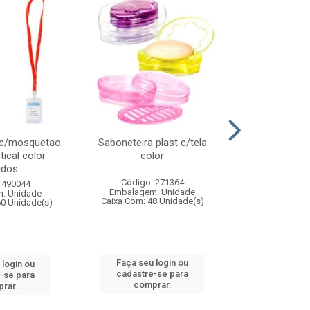
 c/mosquetao
Saboneteira plast c/tela
Prato plas
tical color
color
colo
idos
Código: 271364
Código:
 490044
Embalagem: Unidade
Embalagem
: Unidade
Caixa Com: 48 Unidade(s)
Caixa Com: 4
60 Unidade(s)
Faça seu login ou
Faça seu 
 login ou
cadastre-se para
cadastre
-se para
comprar.
comp
rar.