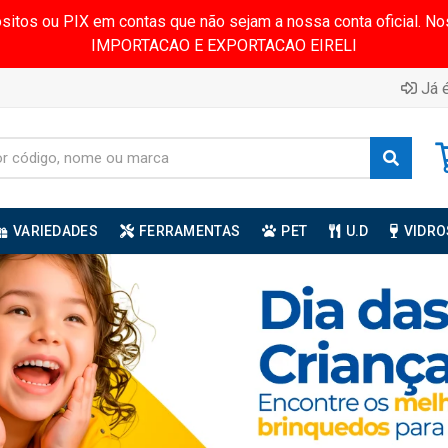
ósitos ou PIX em contas que não sejam a nossa conta oficial.
IMPORTACAO E EXPORTACAO EIRELI
Já é
VARIEDADES
FERRAMENTAS
PET
U.D
VIDRO