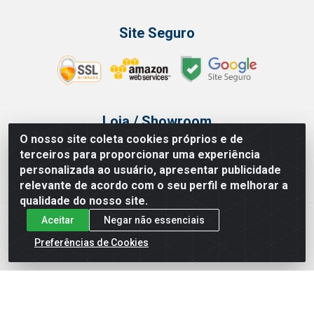
Site Seguro
Loja / Showroom
O nosso site coleta cookies próprios e de
Tel.: (11) 3314 6400
terceiros para proporcionar uma experiência
Av Vautier, 468 - Pari - São Paulo/SP
personalizada ao usuário, apresentar publicidade
relevante de acordo com o seu perfil e melhorar a
qualidade do nosso site.
Aceitar
Negar não essenciais
Issam Importação e Exportação LTDA - Av. Vautier, 468 - Pari, São
Paulo/ SP - CEP 03032-000 - CNPJ 00.327.385/0003-68
Preferências de Cookies