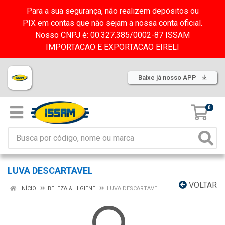
Para a sua segurança, não realizem depósitos ou
PIX em contas que não sejam a nossa conta oficial.
Nosso CNPJ é: 00.327.385/0002-87 ISSAM
IMPORTACAO E EXPORTACAO EIRELI
Baixe já nosso APP
0
LUVA DESCARTAVEL
VOLTAR
INÍCIO
BELEZA & HIGIENE
LUVA DESCARTAVEL