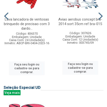
Luva lancadora de ventosas
Aviao aerobus concept bra-
brinquedo de precisao com 3
2014 sort 35cm ref bra-015
dardo...
Código: 307626
Código: 836370
Embalagem: Unidade
Embalagem: Unidade
Caixa Com: 12 Unidade(s)
Caixa Com: 24 Unidade(s)
Inmetro: 003745/09
Inmetro: ABCP-BRI-0404-2023-16
Faça seu login ou
Faça seu login ou
cadastre-se para
cadastre-se para
comprar.
comprar.
Seleção Especial UD
Veja mais