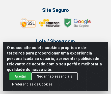
Site Seguro
Loja / Showroom
O nosso site coleta cookies próprios e de
Tel.: (11) 3314 6400
terceiros para proporcionar uma experiência
Av Vautier, 468 - Pari - São Paulo/SP
personalizada ao usuário, apresentar publicidade
relevante de acordo com o seu perfil e melhorar a
qualidade do nosso site.
Aceitar
Negar não essenciais
Issam Importação e Exportação LTDA - Av. Vautier, 468 - Pari, São
Paulo/ SP - CEP 03032-000 - CNPJ 00.327.385/0003-68
Preferências de Cookies