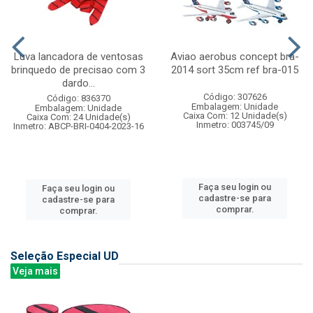
Luva lancadora de ventosas
Aviao aerobus concept bra-
brinquedo de precisao com 3
2014 sort 35cm ref bra-015
dardo...
Código: 307626
Código: 836370
Embalagem: Unidade
Embalagem: Unidade
Caixa Com: 12 Unidade(s)
Caixa Com: 24 Unidade(s)
Inmetro: 003745/09
Inmetro: ABCP-BRI-0404-2023-16
Faça seu login ou
Faça seu login ou
cadastre-se para
cadastre-se para
comprar.
comprar.
Seleção Especial UD
Veja mais