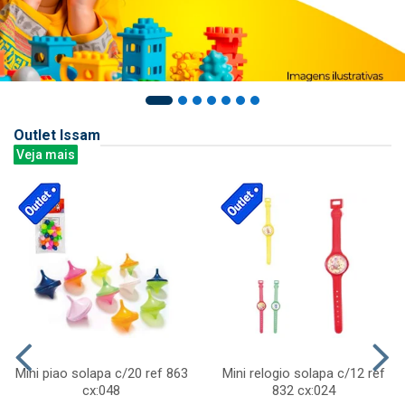
Outlet Issam
Veja mais
Mini piao solapa c/20 ref 863
Mini relogio solapa c/12 ref
cx:048
832 cx:024