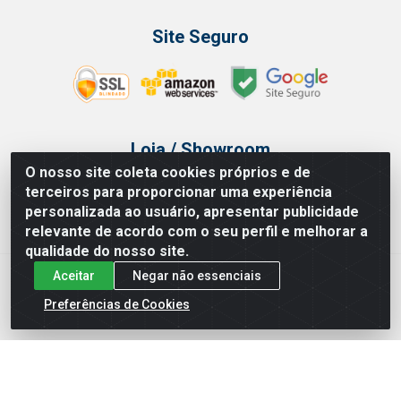
Site Seguro
Loja / Showroom
O nosso site coleta cookies próprios e de
Tel.: (11) 3314 6400
terceiros para proporcionar uma experiência
Av Vautier, 468 - Pari - São Paulo/SP
personalizada ao usuário, apresentar publicidade
relevante de acordo com o seu perfil e melhorar a
qualidade do nosso site.
Aceitar
Negar não essenciais
Issam Importação e Exportação LTDA - Av. Vautier, 468 - Pari, São
Paulo/ SP - CEP 03032-000 - CNPJ 00.327.385/0003-68
Preferências de Cookies