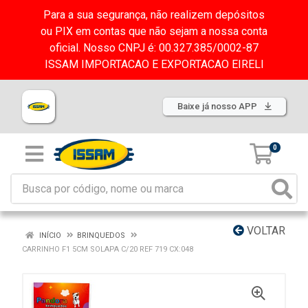
Para a sua segurança, não realizem depósitos
ou PIX em contas que não sejam a nossa conta
oficial. Nosso CNPJ é: 00.327.385/0002-87
ISSAM IMPORTACAO E EXPORTACAO EIRELI
Baixe já nosso APP
0
VOLTAR
INÍCIO
BRINQUEDOS
CARRINHO F1 5CM SOLAPA C/20 REF 719 CX:048