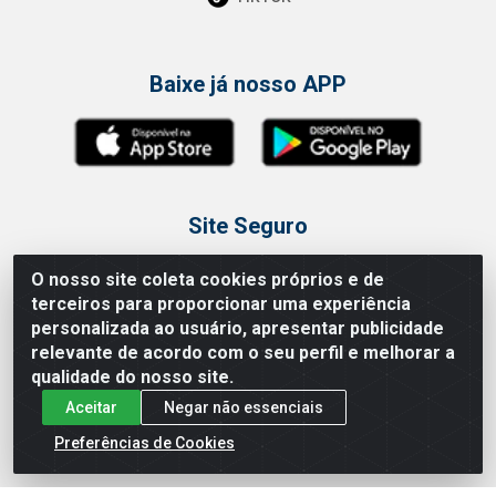
Baixe já nosso APP
Site Seguro
O nosso site coleta cookies próprios e de
terceiros para proporcionar uma experiência
personalizada ao usuário, apresentar publicidade
relevante de acordo com o seu perfil e melhorar a
Loja / Showroom
qualidade do nosso site.
Tel.: (11) 3314 6400
Aceitar
Negar não essenciais
Av Vautier, 468 - Pari - São Paulo/SP
Preferências de Cookies