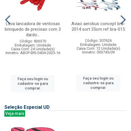
Luva lancadora de ventosas
Aviao aerobus concept bra-
brinquedo de precisao com 3
2014 sort 35cm ref bra-015
dardo...
Código: 307626
Código: 836370
Embalagem: Unidade
Embalagem: Unidade
Caixa Com: 12 Unidade(s)
Caixa Com: 24 Unidade(s)
Inmetro: 003745/09
Inmetro: ABCP-BRI-0404-2023-16
Faça seu login ou
Faça seu login ou
cadastre-se para
cadastre-se para
comprar.
comprar.
Seleção Especial UD
Veja mais