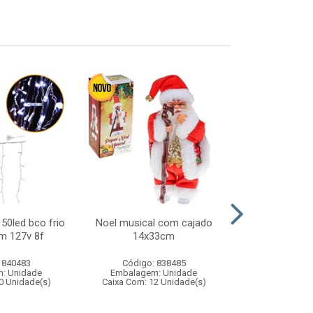
150led bco frio
Noel musical com cajado
Boneca colec
m 127v 8f
14x33cm
cheirosinhas 
 840483
Código: 838485
Código:
: Unidade
Embalagem: Unidade
Embalagem
0 Unidade(s)
Caixa Com: 12 Unidade(s)
Caixa Com: 1
Inmetro: 1