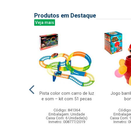
Produtos em Destaque
Veja mais
 bolsinha com
Pista color com carro de luz
Jogo barri
sorios
e som – kit com 51 pecas
bo
: 830034
Código: 841364
Código
m: Unidade
Embalagem: Unidade
Embalage
24 Unidade(s)
Caixa Com: 6 Unidade(s)
Caixa Com: 
006697/2019
Inmetro: 008777/2019
Inmetro: 