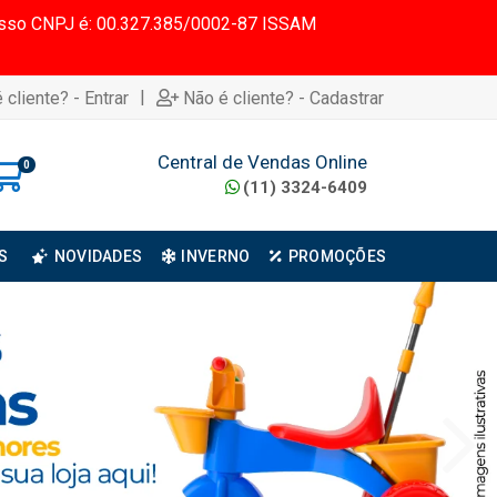
 Nosso CNPJ é: 00.327.385/0002-87 ISSAM
|
 cliente? - Entrar
Não é cliente? - Cadastrar
Central de Vendas Online
0
(11) 3324-6409
S
NOVIDADES
INVERNO
PROMOÇÕES