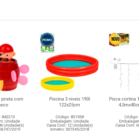
l pirata com
Piscina 3 niveis 190l
Pisca cortina 
neco
122x25cm
4,5mx40c
: 842213
Código: 831938
Código:
m: Unidade
Embalagem: Unidade
Embalagem
96 Unidade(s)
Caixa Com: 12 Unidade(s)
Caixa Com: 6
006747/2019
Inmetro: 007345/2018