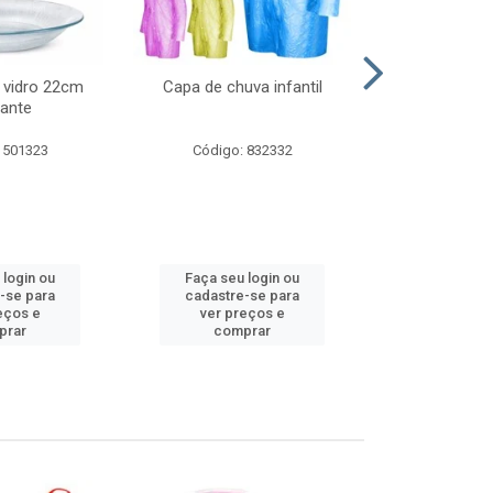
 vidro 22cm
Capa de chuva infantil
Jg prato fun
ante
diam
 501323
Código: 832332
Código:
 login ou
Faça seu login ou
Faça seu 
-se para
cadastre-se para
cadastre
eços e
ver preços e
ver pr
prar
comprar
comp