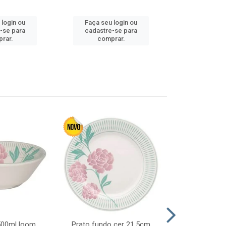
 login ou
Faça seu login ou
Faça seu 
-se para
cadastre-se para
cadastre
rar.
comprar.
comp
 500ml loom
Prato fundo cer 21,5cm
Prato raso c