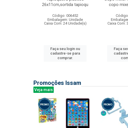
irios
26x11cm,sortida tapioqu
copo mixe
: 135177
Código: 006452
Código
m: Unidade
Embalagem: Unidade
Embalage
12 Unidade(s)
Caixa Com: 24 Unidade(s)
Caixa Com: 
u login ou
Faça seu login ou
Faça seu
e-se para
cadastre-se para
cadastr
prar.
comprar.
com
Promoções Issam
Veja mais