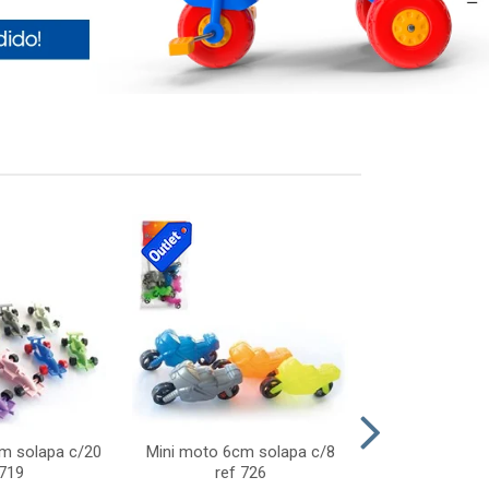
cm solapa c/20
Mini moto 6cm solapa c/8
Giro helice so
 719
ref 726
75