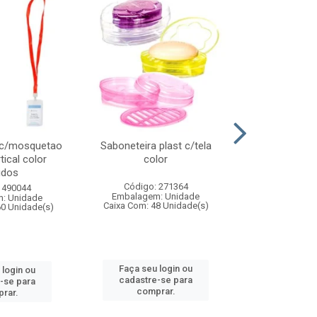
 c/mosquetao
Saboneteira plast c/tela
Prato plas
tical color
color
colo
idos
Código: 271364
Código:
 490044
Embalagem: Unidade
Embalagem
: Unidade
Caixa Com: 48 Unidade(s)
Caixa Com: 4
60 Unidade(s)
Faça seu login ou
Faça seu 
 login ou
cadastre-se para
cadastre
-se para
comprar.
comp
rar.