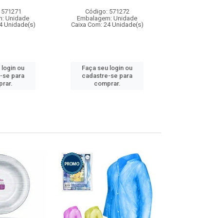
 571271
Código: 571272
Código:
: Unidade
Embalagem: Unidade
Embalagem
4 Unidade(s)
Caixa Com: 24 Unidade(s)
Caixa Com: 4
 login ou
Faça seu login ou
Faça seu 
-se para
cadastre-se para
cadastre
rar.
comprar.
comp