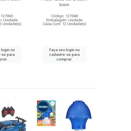
loom
 127060
Código: 127068
Código:
: Unidade
Embalagem: Unidade
Embalagem
2 Unidade(s)
Caixa Com: 12 Unidade(s)
Caixa Com: 1
 login ou
Faça seu login ou
Faça seu 
-se para
cadastre-se para
cadastre
rar.
comprar.
comp