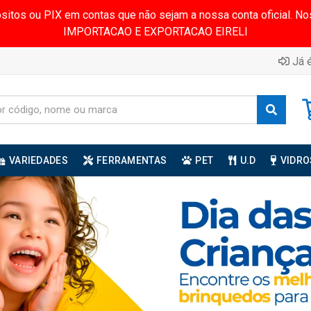
ósitos ou PIX em contas que não sejam a nossa conta oficial.
IMPORTACAO E EXPORTACAO EIRELI
Já é
VARIEDADES
FERRAMENTAS
PET
U.D
VIDRO