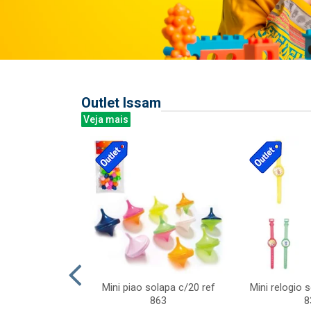
Outlet Issam
Veja mais
last c/div
Mini piao solapa c/20 ref
Mini relogio 
m ursinhos sor
863
8