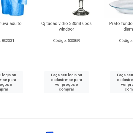
huva adulto
Cj tacas vidro 330ml 6pcs
Prato fundo
windsor
diam
: 832331
Código: 500859
Código:
 login ou
Faça seu login ou
Faça seu
e-se para
cadastre-se para
cadastre
reços e
ver preços e
ver pr
prar
comprar
com