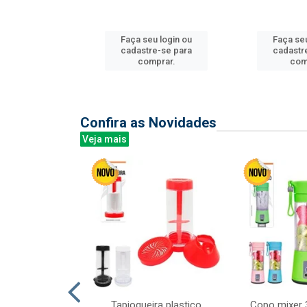
u login ou
Faça seu login ou
Faça seu
e-se para
cadastre-se para
cadastr
prar.
comprar.
com
Confira as Novidades
Veja mais
mesa cer 18cm
Tapioqueira plastico
Copo mixer 