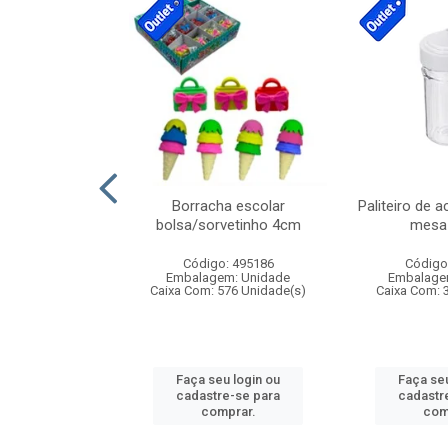
stico n.4 12cm
Borracha escolar
Paliteiro de a
bolsa/sorvetinho 4cm
mesa 
: 940550
Código: 495186
Código
m: Unidade
Embalagem: Unidade
Embalage
24 Unidade(s)
Caixa Com: 576 Unidade(s)
Caixa Com: 
u login ou
Faça seu login ou
Faça seu
e-se para
cadastre-se para
cadastr
prar.
comprar.
com