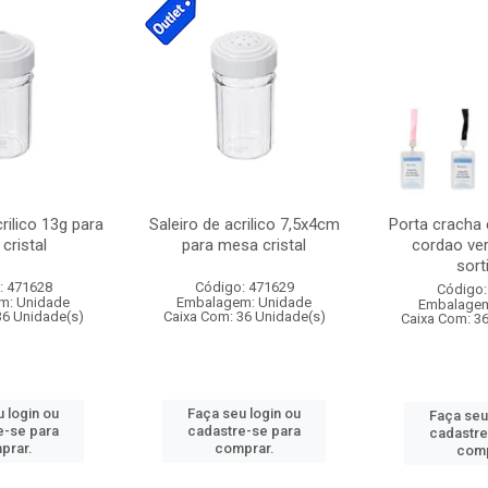
crilico 13g para
Saleiro de acrilico 7,5x4cm
Porta cracha
cristal
para mesa cristal
cordao ver
sort
: 471628
Código: 471629
Código:
m: Unidade
Embalagem: Unidade
Embalagem
36 Unidade(s)
Caixa Com: 36 Unidade(s)
Caixa Com: 3
 login ou
Faça seu login ou
Faça seu
e-se para
cadastre-se para
cadastre
prar.
comprar.
comp