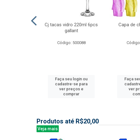
l nylon 20mts
Cj tacas vidro 220ml 6pcs
Capa de c
3mm
gallant
: 844035
Código: 500088
Código
u login ou
Faça seu login ou
Faça seu
e-se para
cadastre-se para
cadastr
reços e
ver preços e
ver p
mprar
comprar
com
Produtos até R$20,00
Veja mais