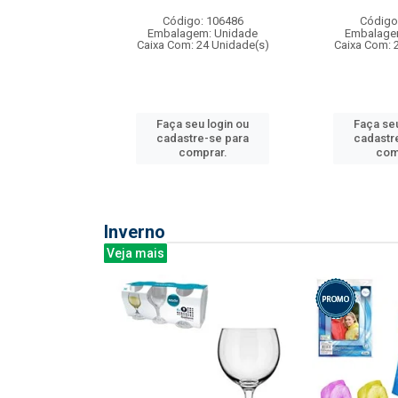
: 275814
Código: 106486
Código
m: Unidade
Embalagem: Unidade
Embalage
240 Unidade(s)
Caixa Com: 24 Unidade(s)
Caixa Com: 
u login ou
Faça seu login ou
Faça seu
e-se para
cadastre-se para
cadastr
prar.
comprar.
com
Inverno
Veja mais