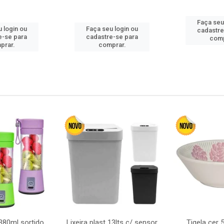
Faça seu
 login ou
Faça seu login ou
cadastre
e-se para
cadastre-se para
comp
prar.
comprar.
380ml sortido
Lixeira plast 13lts c/ sensor
Tigela cer