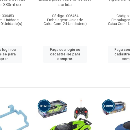
r 380ml so
sortida
: 006453
Código: 006454
Código:
m: Unidade
Embalagem: Unidade
Embalagem
30 Unidade(s)
Caixa Com: 24 Unidade(s)
Caixa Com: 1
 login ou
Faça seu login ou
Faça seu
e-se para
cadastre-se para
cadastre
prar.
comprar.
comp