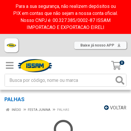
Para a sua segurança, não realizem depósitos ou
PIX em contas que não sejam a nossa conta oficial.
Nosso CNPJ é: 00.327.385/0002-87 ISSAM
IMPORTACAO E EXPORTACAO EIRELI
Baixe já nosso APP
0
PALHAS
VOLTAR
INÍCIO
FESTA JUNINA
PALHAS