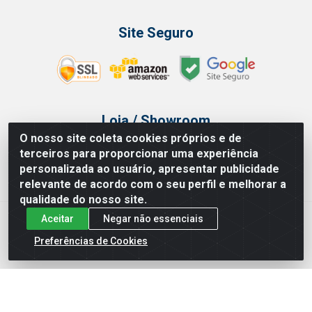
Site Seguro
Loja / Showroom
O nosso site coleta cookies próprios e de
Tel.: (11) 3314 6400
terceiros para proporcionar uma experiência
Av Vautier, 468 - Pari - São Paulo/SP
personalizada ao usuário, apresentar publicidade
relevante de acordo com o seu perfil e melhorar a
qualidade do nosso site.
Aceitar
Negar não essenciais
Issam Importação e Exportação LTDA - Av. Vautier, 468 - Pari, São
Paulo/ SP - CEP 03032-000 - CNPJ 00.327.385/0003-68
Preferências de Cookies