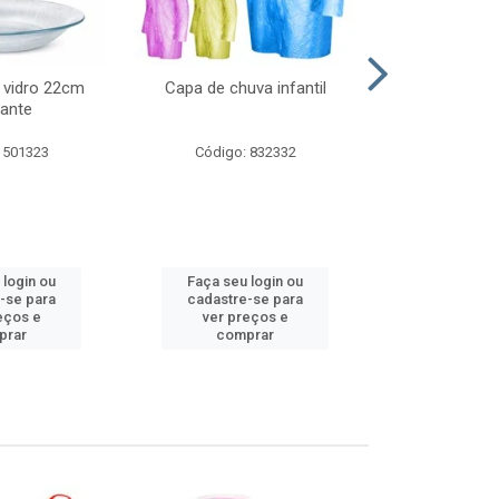
 vidro 22cm
Capa de chuva infantil
Jg prato fun
ante
diam
 501323
Código: 832332
Código:
 login ou
Faça seu login ou
Faça seu 
-se para
cadastre-se para
cadastre
eços e
ver preços e
ver pr
prar
comprar
comp