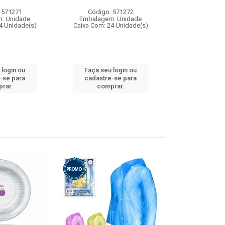
 571271
Código: 571272
Código:
: Unidade
Embalagem: Unidade
Embalagem
4 Unidade(s)
Caixa Com: 24 Unidade(s)
Caixa Com: 4
 login ou
Faça seu login ou
Faça seu 
-se para
cadastre-se para
cadastre
rar.
comprar.
comp