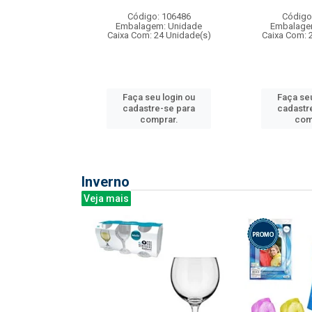
: 275814
Código: 106486
Código
m: Unidade
Embalagem: Unidade
Embalage
240 Unidade(s)
Caixa Com: 24 Unidade(s)
Caixa Com: 
u login ou
Faça seu login ou
Faça seu
e-se para
cadastre-se para
cadastr
prar.
comprar.
com
Inverno
Veja mais