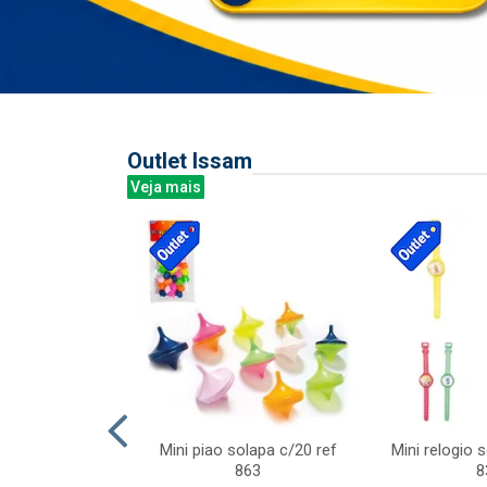
Outlet Issam
Veja mais
last c/div
Mini piao solapa c/20 ref
Mini relogio 
m ursinhos sor
863
8