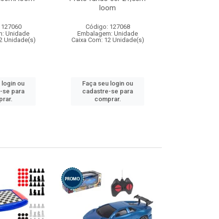
loom
 127060
Código: 127068
Código:
: Unidade
Embalagem: Unidade
Embalagem
2 Unidade(s)
Caixa Com: 12 Unidade(s)
Caixa Com: 1
 login ou
Faça seu login ou
Faça seu 
-se para
cadastre-se para
cadastre
rar.
comprar.
comp