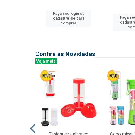
u login ou
Faça seu login ou
Faça seu
e-se para
cadastre-se para
cadastr
prar.
comprar.
com
Confira as Novidades
Veja mais
mesa cer 18cm
Tapioqueira plastico
Copo mixer 