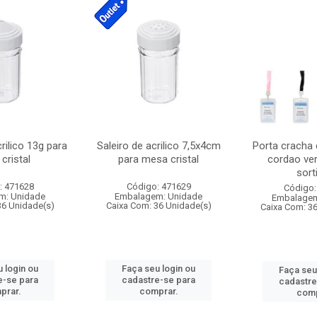
crilico 13g para
Saleiro de acrilico 7,5x4cm
Porta cracha
cristal
para mesa cristal
cordao ver
sort
: 471628
Código: 471629
Código:
m: Unidade
Embalagem: Unidade
Embalagem
36 Unidade(s)
Caixa Com: 36 Unidade(s)
Caixa Com: 3
 login ou
Faça seu login ou
Faça seu
e-se para
cadastre-se para
cadastre
prar.
comprar.
comp