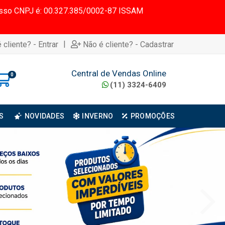
 Nosso CNPJ é: 00.327.385/0002-87 ISSAM
|
 cliente? - Entrar
Não é cliente? - Cadastrar
Central de Vendas Online
0
(11) 3324-6409
S
NOVIDADES
INVERNO
PROMOÇÕES