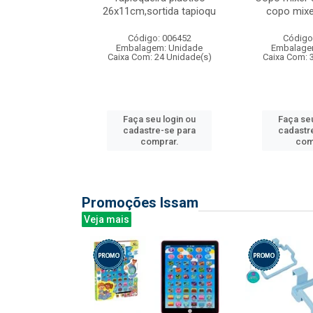
irios
26x11cm,sortida tapioqu
copo mixe
: 135177
Código: 006452
Código
m: Unidade
Embalagem: Unidade
Embalage
12 Unidade(s)
Caixa Com: 24 Unidade(s)
Caixa Com: 
u login ou
Faça seu login ou
Faça seu
e-se para
cadastre-se para
cadastr
prar.
comprar.
com
Promoções Issam
Veja mais