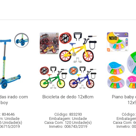
odas irado com
Bicicleta de dedo 12x8cm
Piano baby 
 boy
12x
: 834646
Código: 833293
Código:
m: Unidade
Embalagem: Unidade
Embalagem
6 Unidade(s)
Caixa Com: 120 Unidade(s)
Caixa Com: 6
006715/2019
Inmetro: 006743/2019
Inmetro: 0