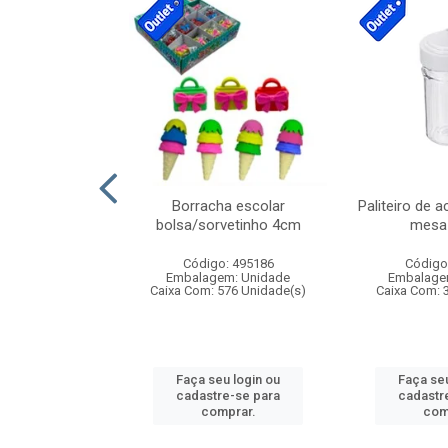
stico n.4 12cm
Borracha escolar
Paliteiro de a
bolsa/sorvetinho 4cm
mesa 
: 940550
Código: 495186
Código
m: Unidade
Embalagem: Unidade
Embalage
24 Unidade(s)
Caixa Com: 576 Unidade(s)
Caixa Com: 
u login ou
Faça seu login ou
Faça seu
e-se para
cadastre-se para
cadastr
prar.
comprar.
com