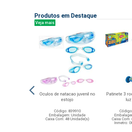
Produtos em Destaque
Veja mais
rta-cor milbali
Oculos de natacao juvenil no
Patinete 3 r
 c/6pcs
estojo
luz
: 838899
Código: 839910
Código
m: Unidade
Embalagem: Unidade
Embalage
 8 Unidade(s)
Caixa Com: 48 Unidade(s)
Caixa Com: 
Inmetro: 