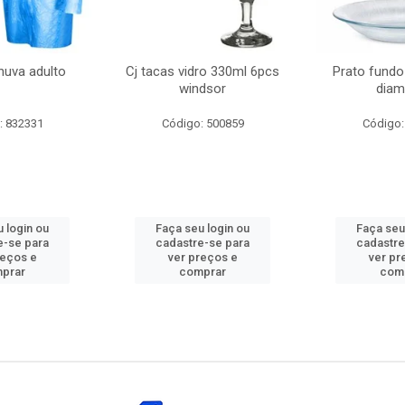
huva adulto
Cj tacas vidro 330ml 6pcs
Prato fundo
windsor
diam
: 832331
Código: 500859
Código:
 login ou
Faça seu login ou
Faça seu
e-se para
cadastre-se para
cadastre
reços e
ver preços e
ver pr
prar
comprar
com