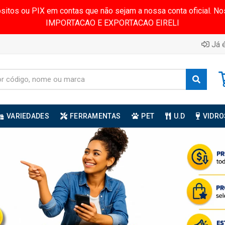
ósitos ou PIX em contas que não sejam a nossa conta oficial.
IMPORTACAO E EXPORTACAO EIRELI
Já é
VARIEDADES
FERRAMENTAS
PET
U.D
VIDRO