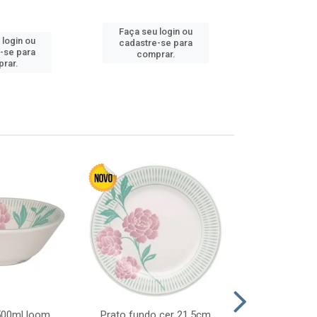
Faça seu login ou
 login ou
Faça seu 
cadastre-se para
-se para
cadastre
comprar.
rar.
comp
 500ml loom
Prato fundo cer 21,5cm
Prato raso c