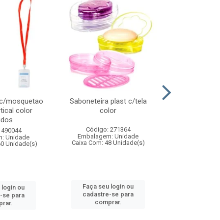
 c/mosquetao
Saboneteira plast c/tela
Prato plas
tical color
color
colo
idos
Código: 271364
Código:
 490044
Embalagem: Unidade
Embalagem
: Unidade
Caixa Com: 48 Unidade(s)
Caixa Com: 4
60 Unidade(s)
Faça seu login ou
Faça seu 
 login ou
cadastre-se para
cadastre
-se para
comprar.
comp
rar.