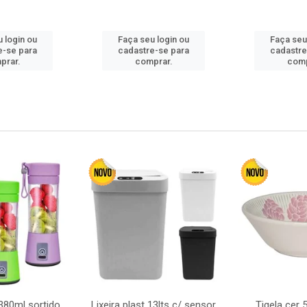
 login ou
Faça seu login ou
Faça seu
e-se para
cadastre-se para
cadastre
prar.
comprar.
comp
380ml sortido
Lixeira plast 13lts c/ sensor
Tigela cer