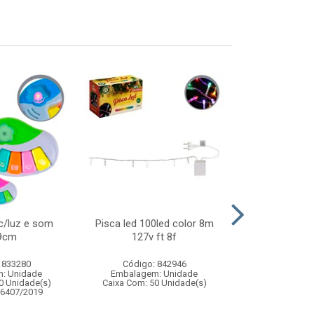
c/luz e som
Pisca led 100led color 8m
Guitarra sta
9cm
127v ft 8f
 833280
Código: 842946
Código:
: Unidade
Embalagem: Unidade
Embalagem
0 Unidade(s)
Caixa Com: 50 Unidade(s)
Caixa Com: 1
06407/2019
Inmetro: 0