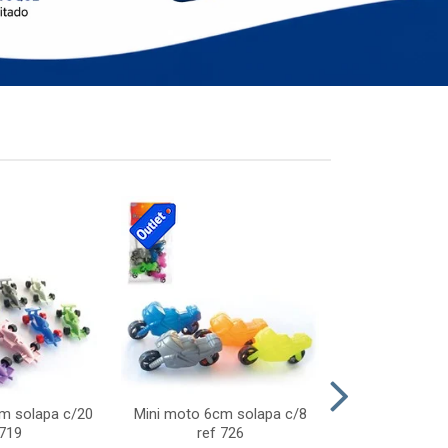
cm solapa c/20
Mini moto 6cm solapa c/8
Giro helice so
 719
ref 726
75