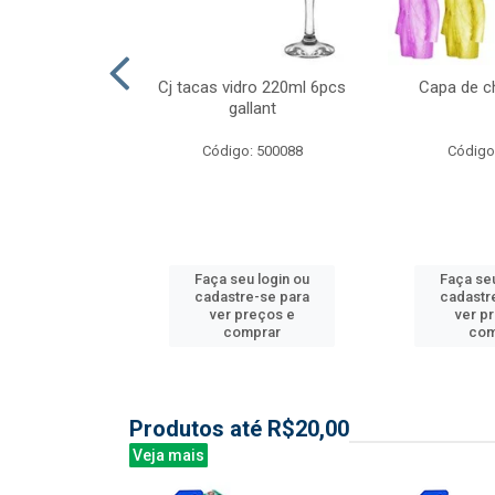
ml 6 pcs barone
Cj tacas vidro 220ml 6pcs
Capa de c
gallant
: 504135
Código: 500088
Código
u login ou
Faça seu login ou
Faça seu
e-se para
cadastre-se para
cadastr
reços e
ver preços e
ver p
mprar
comprar
com
Produtos até R$20,00
Veja mais