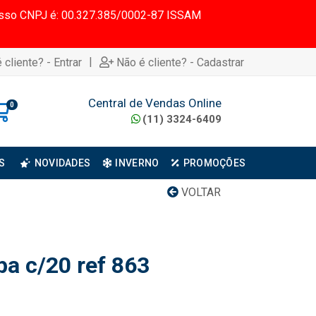
 Nosso CNPJ é: 00.327.385/0002-87 ISSAM
|
 cliente? - Entrar
Não é cliente? - Cadastrar
Central de Vendas Online
0
(11) 3324-6409
S
NOVIDADES
INVERNO
PROMOÇÕES
VOLTAR
pa c/20 ref 863