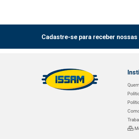
Cadastre-se para receber nossas 
Inst
Quem
Polít
Polít
Como
Trab
Me