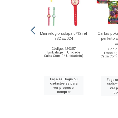
o 6cm solapa c/8
Mini relogio solapa c/12 ref
Cartas poke
 726 cx:048
832 cx:024
perfeito 
c
digo: 571272
Código: 129357
Códig
agem: Unidade
Embalagem: Unidade
Embalag
om: 24 Unidade(s)
Caixa Com: 24 Unidade(s)
Caixa Com:
 seu login ou
Faça seu login ou
Faça se
astre-se para
cadastre-se para
cadast
er preços e
ver preços e
ver 
comprar
comprar
co