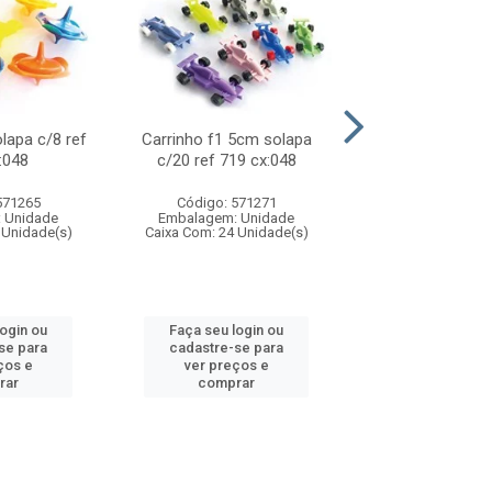
olapa c/8 ref
Carrinho f1 5cm solapa
Mini moto 6cm s
:048
c/20 ref 719 cx:048
ref 726 cx
571265
Código: 571271
Código: 571
 Unidade
Embalagem: Unidade
Embalagem: U
 Unidade(s)
Caixa Com: 24 Unidade(s)
Caixa Com: 24 Un
login ou
Faça seu login ou
Faça seu log
se para
cadastre-se para
cadastre-se 
ços e
ver preços e
ver preços
rar
comprar
comprar