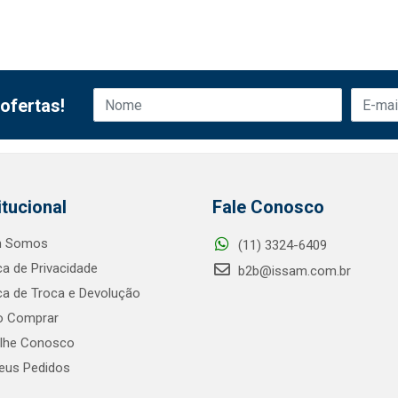
ofertas!
itucional
Fale Conosco
 Somos
(11) 3324-6409
ica de Privacidade
b2b@issam.com.br
ica de Troca e Devolução
 Comprar
alhe Conosco
us Pedidos