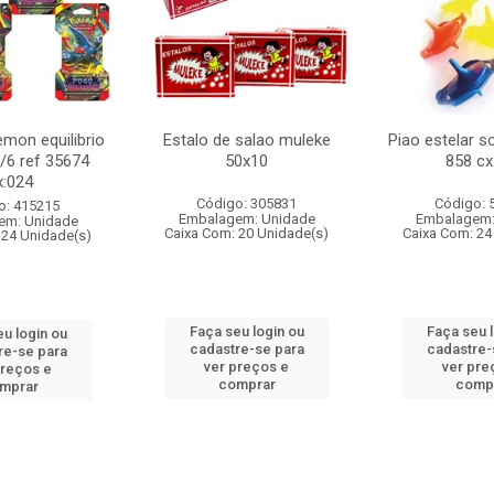
mon equilibrio
Estalo de salao muleke
Piao estelar s
c/6 ref 35674
50x10
858 cx
x:024
Código: 305831
Código: 
o: 415215
Embalagem: Unidade
Embalagem:
em: Unidade
Caixa Com: 20 Unidade(s)
Caixa Com: 24
 24 Unidade(s)
Faça seu login ou
Faça seu 
u login ou
cadastre-se para
cadastre-
re-se para
ver preços e
ver pre
preços e
comprar
comp
mprar