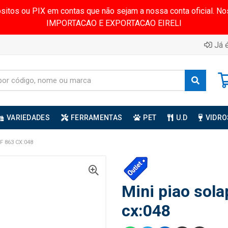
ósitos ou PIX em contas que não sejam a nossa conta oficial.
IMPORTACAO E EXPORTACAO EIRELI
Já é
VARIEDADES
FERRAMENTAS
PET
U.D
VIDRO
F 863 CX:048
Mini piao sola
cx:048