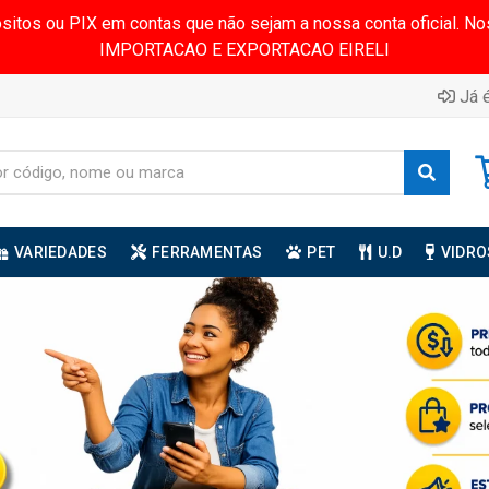
ósitos ou PIX em contas que não sejam a nossa conta oficial.
IMPORTACAO E EXPORTACAO EIRELI
Já é
VARIEDADES
FERRAMENTAS
PET
U.D
VIDRO