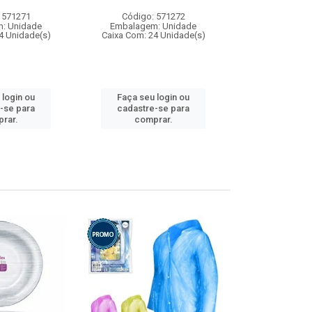
 571271
Código: 571272
Código:
: Unidade
Embalagem: Unidade
Embalagem
4 Unidade(s)
Caixa Com: 24 Unidade(s)
Caixa Com: 4
 login ou
Faça seu login ou
Faça seu 
-se para
cadastre-se para
cadastre
rar.
comprar.
comp