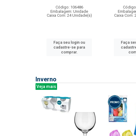
: 275814
Código: 106486
Código
m: Unidade
Embalagem: Unidade
Embalage
240 Unidade(s)
Caixa Com: 24 Unidade(s)
Caixa Com: 
u login ou
Faça seu login ou
Faça seu
e-se para
cadastre-se para
cadastr
prar.
comprar.
com
Inverno
Veja mais