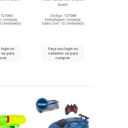
loom
 127060
Código: 127068
Código:
: Unidade
Embalagem: Unidade
Embalagem
2 Unidade(s)
Caixa Com: 12 Unidade(s)
Caixa Com: 1
 login ou
Faça seu login ou
Faça seu 
-se para
cadastre-se para
cadastre
rar.
comprar.
comp