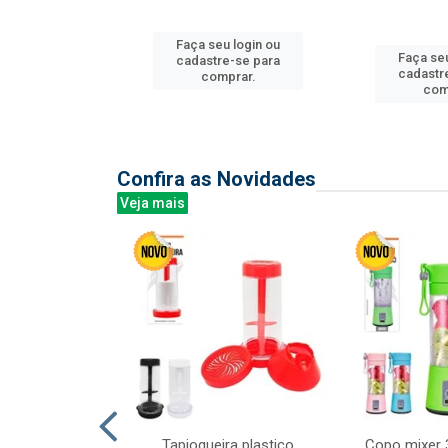
u login ou
Faça seu login ou
Faça seu
e-se para
cadastre-se para
cadastr
prar.
comprar.
com
Confira as Novidades
Veja mais
mesa cer 18cm
Tapioqueira plastico
Copo mixer 