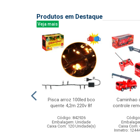
Produtos em Destaque
Veja mais
al com cajado
Pisca arroz 100led bco
Caminhao 
x33cm
quente 4,2m 220v 8f
controle rem
: 838485
Código: 842926
Código
m: Unidade
Embalagem: Unidade
Embalage
12 Unidade(s)
Caixa Com: 120 Unidade(s)
Caixa Com: 
Inmetro: 1244