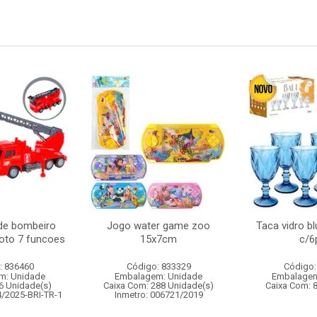
de bombeiro
Jogo water game zoo
Taca vidro bl
oto 7 funcoes
15x7cm
c/6
: 836460
Código: 833329
Código:
m: Unidade
Embalagem: Unidade
Embalagem
6 Unidade(s)
Caixa Com: 288 Unidade(s)
Caixa Com: 
4/2025-BRI-TR-1
Inmetro: 006721/2019