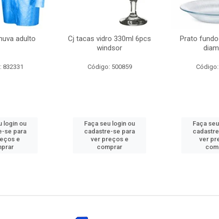
huva adulto
Cj tacas vidro 330ml 6pcs
Prato fundo
windsor
diam
: 832331
Código: 500859
Código:
 login ou
Faça seu login ou
Faça seu
e-se para
cadastre-se para
cadastre
reços e
ver preços e
ver pr
prar
comprar
com