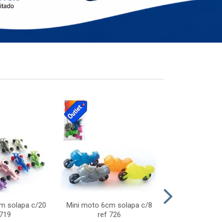
cm solapa c/20
Mini moto 6cm solapa c/8
Giro helice so
 719
ref 726
75