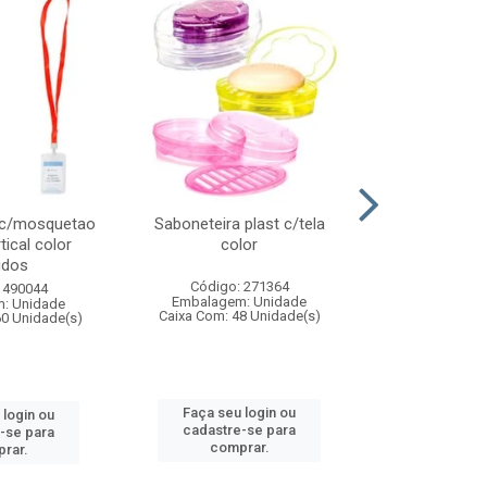
 c/mosquetao
Saboneteira plast c/tela
Prato plas
tical color
color
colo
idos
Código: 271364
Código:
 490044
Embalagem: Unidade
Embalagem
: Unidade
Caixa Com: 48 Unidade(s)
Caixa Com: 4
60 Unidade(s)
Faça seu login ou
Faça seu 
 login ou
cadastre-se para
cadastre
-se para
comprar.
comp
rar.