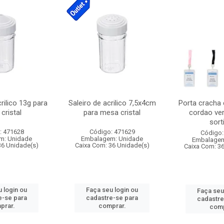
crilico 13g para
Saleiro de acrilico 7,5x4cm
Porta cracha
cristal
para mesa cristal
cordao ver
sort
: 471628
Código: 471629
Código:
m: Unidade
Embalagem: Unidade
Embalagem
36 Unidade(s)
Caixa Com: 36 Unidade(s)
Caixa Com: 3
 login ou
Faça seu login ou
Faça seu
e-se para
cadastre-se para
cadastre
prar.
comprar.
comp