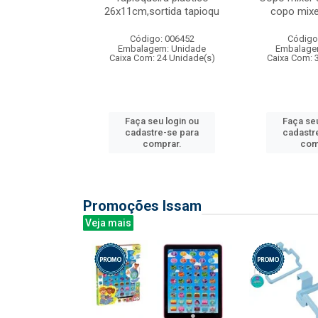
irios
26x11cm,sortida tapioqu
copo mixe
: 135177
Código: 006452
Código
m: Unidade
Embalagem: Unidade
Embalage
12 Unidade(s)
Caixa Com: 24 Unidade(s)
Caixa Com: 
u login ou
Faça seu login ou
Faça seu
e-se para
cadastre-se para
cadastr
prar.
comprar.
com
Promoções Issam
Veja mais