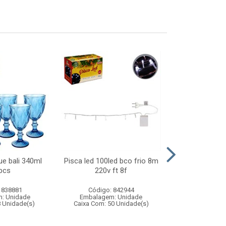
ue bali 340ml
Pisca led 100led bco frio 8m
Piano baby 
pcs
220v ft 8f
12x
 838881
Código: 842944
Código:
: Unidade
Embalagem: Unidade
Embalagem
8 Unidade(s)
Caixa Com: 50 Unidade(s)
Caixa Com: 6
Inmetro: 0