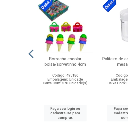
cores sortidas
Borracha escolar
Paliteiro de a
ref 130s
bolsa/sorvetinho 4cm
mesa 
: 826147
Código: 495186
Código
m: Unidade
Embalagem: Unidade
Embalage
160 Unidade(s)
Caixa Com: 576 Unidade(s)
Caixa Com: 
u login ou
Faça seu login ou
Faça seu
e-se para
cadastre-se para
cadastr
prar.
comprar.
com