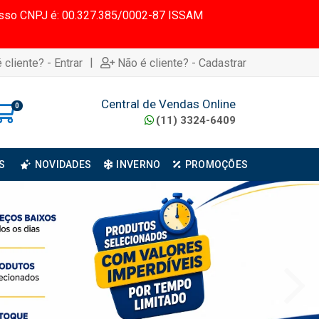
 Nosso CNPJ é: 00.327.385/0002-87 ISSAM
|
 cliente? - Entrar
Não é cliente? - Cadastrar
Central de Vendas Online
0
(11) 3324-6409
S
NOVIDADES
INVERNO
PROMOÇÕES