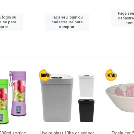
Faça seu
 login ou
Faça seu login ou
cadastre
e-se para
cadastre-se para
comp
prar.
comprar.
380ml sortido
Lixeira plast 13lts c/ sensor
Tigela cer