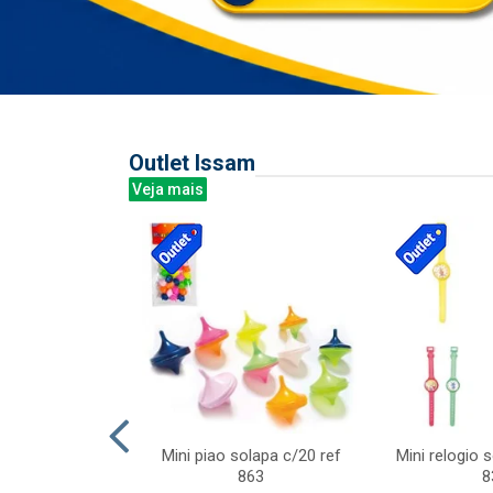
Outlet Issam
Veja mais
last c/div
Mini piao solapa c/20 ref
Mini relogio 
m ursinhos sor
863
8