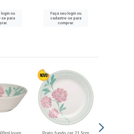
 login ou
Faça seu login ou
Faça seu 
-se para
cadastre-se para
cadastre
rar.
comprar.
comp
 500ml loom
Prato fundo cer 21,5cm
Prato raso c