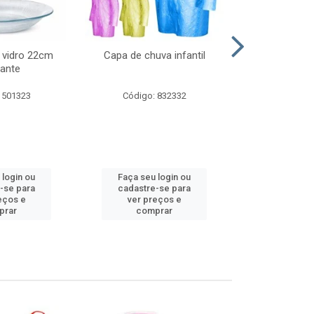
 vidro 22cm
Capa de chuva infantil
Jg prato fun
ante
diam
 501323
Código: 832332
Código:
 login ou
Faça seu login ou
Faça seu 
-se para
cadastre-se para
cadastre
eços e
ver preços e
ver pr
prar
comprar
comp