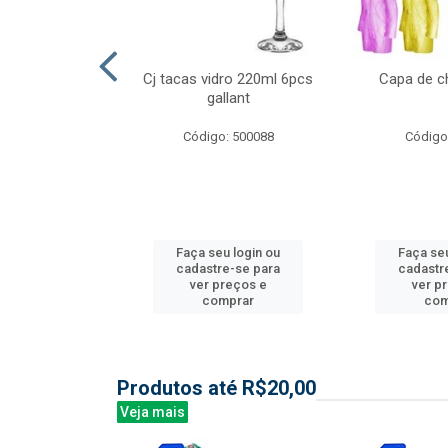
l nylon 20mts
Cj tacas vidro 220ml 6pcs
Capa de c
3mm
gallant
: 844035
Código: 500088
Código
u login ou
Faça seu login ou
Faça seu
e-se para
cadastre-se para
cadastr
reços e
ver preços e
ver p
mprar
comprar
com
Produtos até R$20,00
Veja mais