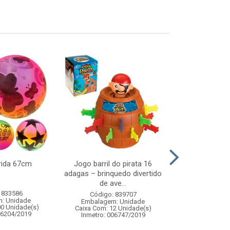
rida 67cm
Jogo barril do pirata 16
Neve espuma 4
adagas – brinquedo divertido
de ave...
 833586
Código:
Código: 839707
: Unidade
Embalagem
Embalagem: Unidade
00 Unidade(s)
Caixa Com: 2
Caixa Com: 12 Unidade(s)
06204/2019
Inmetro: 006747/2019