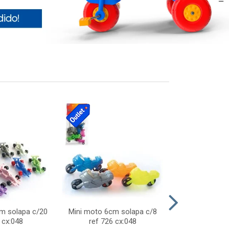
cm solapa c/20
Mini moto 6cm solapa c/8
Giro helice so
 cx:048
ref 726 cx:048
757 c