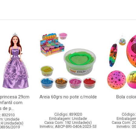
 princesa 29cm
Areia 60grs no pote c/molde
Bola colo
nfantil com
 de p...
Código: 839020
Código:
: 832910
Embalagem: Unidade
Embalagem
m: Unidade
Caixa Com: 192 Unidade(s)
Caixa Com: 2
24 Unidade(s)
Inmetro: ABCP-BRI-0404-2023-53
Inmetro: 0
008356/2019