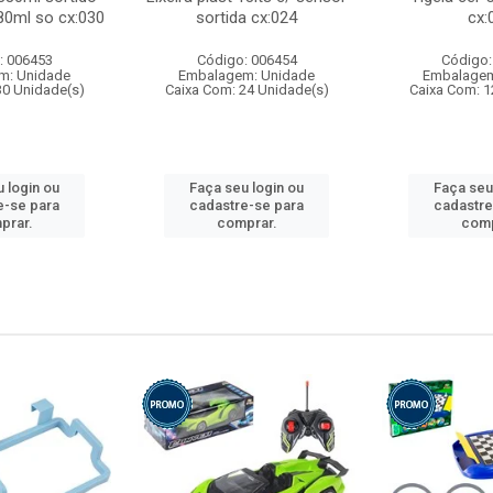
80ml so cx:030
sortida cx:024
cx:
: 006453
Código: 006454
Código:
m: Unidade
Embalagem: Unidade
Embalagem
30 Unidade(s)
Caixa Com: 24 Unidade(s)
Caixa Com: 1
 login ou
Faça seu login ou
Faça seu
e-se para
cadastre-se para
cadastre
prar.
comprar.
comp