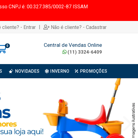
 Nosso CNPJ é: 00.327.385/0002-87 ISSAM
|
 cliente? - Entrar
Não é cliente? - Cadastrar
Central de Vendas Online
0
(11) 3324-6409
S
NOVIDADES
INVERNO
PROMOÇÕES