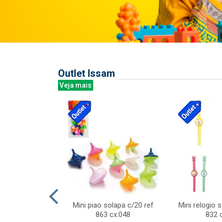
Outlet Issam
Veja mais
last c/div
Mini piao solapa c/20 ref
Mini relogio 
m ursinhos sor
863 cx:048
832 