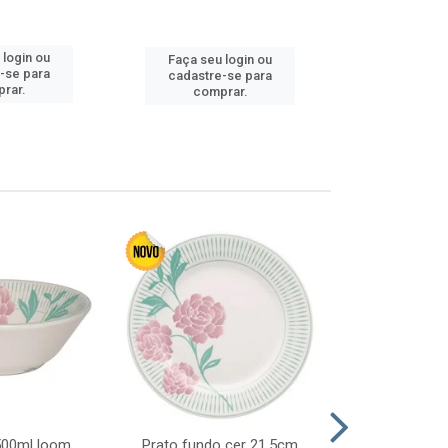
Faça seu 
 login ou
Faça seu login ou
cadastre
-se para
cadastre-se para
comp
rar.
comprar.
 500ml loom
Prato fundo cer 21,5cm
Prato raso c