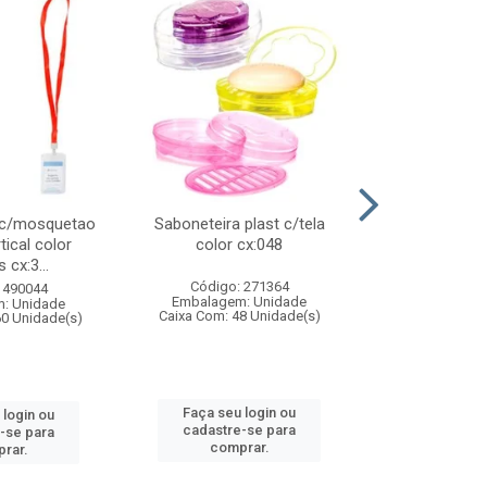
 c/mosquetao
Saboneteira plast c/tela
Prato plas
tical color
color cx:048
colorido
 cx:3...
Código: 271364
Código:
 490044
Embalagem: Unidade
Embalagem
: Unidade
Caixa Com: 48 Unidade(s)
Caixa Com: 4
60 Unidade(s)
Faça seu login ou
Faça seu 
 login ou
cadastre-se para
cadastre
-se para
comprar.
comp
rar.