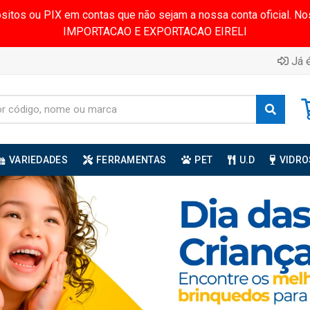
ósitos ou PIX em contas que não sejam a nossa conta oficial.
IMPORTACAO E EXPORTACAO EIRELI
Já é
VARIEDADES
FERRAMENTAS
PET
U.D
VIDRO