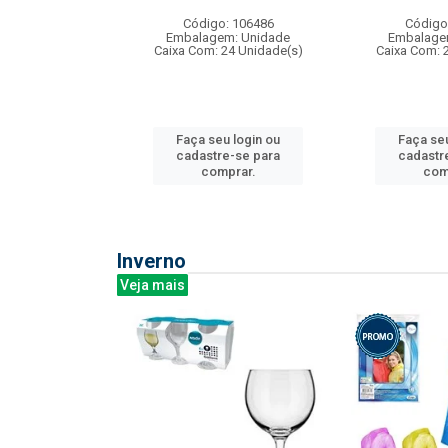
:240
Código: 106486
Código
: 275814
Embalagem: Unidade
Embalage
m: Unidade
Caixa Com: 24 Unidade(s)
Caixa Com: 
240 Unidade(s)
Faça seu login ou
Faça seu
u login ou
cadastre-se para
cadastr
e-se para
comprar.
com
prar.
Inverno
Veja mais