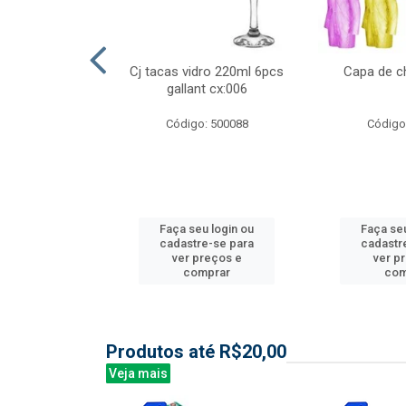
ml 6 pcs barone
Cj tacas vidro 220ml 6pcs
Capa de c
:006
gallant cx:006
: 504135
Código: 500088
Código
u login ou
Faça seu login ou
Faça seu
e-se para
cadastre-se para
cadastr
reços e
ver preços e
ver p
mprar
comprar
com
Produtos até R$20,00
Veja mais