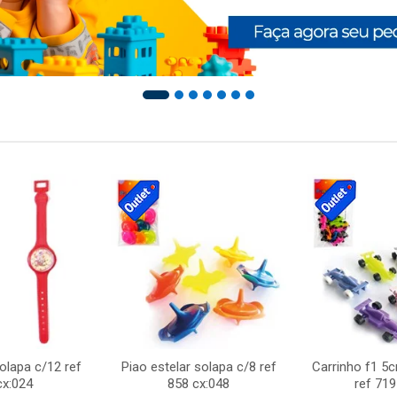
solapa c/12 ref
Piao estelar solapa c/8 ref
Carrinho f1 5
cx:024
858 cx:048
ref 719