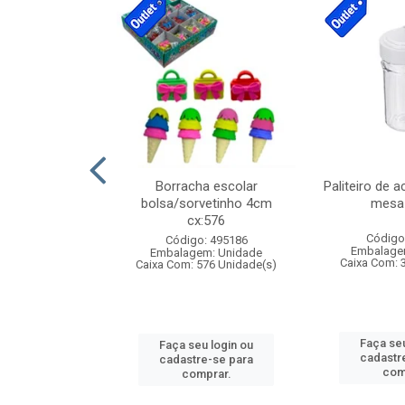
stico n.4 12cm
Borracha escolar
Paliteiro de a
bolsa/sorvetinho 4cm
mesa 
cx:576
: 940550
Código
Código: 495186
m: Unidade
Embalage
Embalagem: Unidade
24 Unidade(s)
Caixa Com: 
Caixa Com: 576 Unidade(s)
u login ou
Faça seu
Faça seu login ou
e-se para
cadastr
cadastre-se para
prar.
com
comprar.