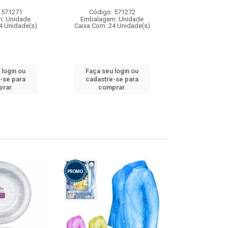
 571271
Código: 571272
Código:
: Unidade
Embalagem: Unidade
Embalagem
4 Unidade(s)
Caixa Com: 24 Unidade(s)
Caixa Com: 4
 login ou
Faça seu login ou
Faça seu 
-se para
cadastre-se para
cadastre
rar.
comprar.
comp