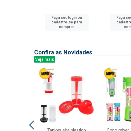
u login ou
Faça seu login ou
Faça seu
e-se para
cadastre-se para
cadastr
prar.
comprar.
com
Confira as Novidades
Veja mais
mesa cer 18cm
Tapioqueira plastico
Copo mixer 