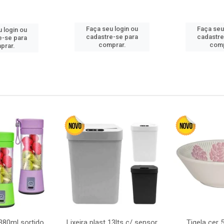
Faça seu login ou
Faça seu
 login ou
cadastre-se para
cadastre
e-se para
comprar.
comp
prar.
380ml sortido
Lixeira plast 13lts c/ sensor
Tigela cer