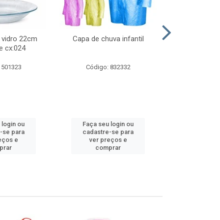
 vidro 22cm
Capa de chuva infantil
Jg prato fun
e cx:024
diam
 501323
Código: 832332
Código:
 login ou
Faça seu login ou
Faça seu 
-se para
cadastre-se para
cadastre
eços e
ver preços e
ver pr
prar
comprar
comp