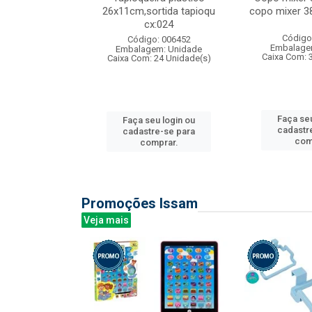
s cx:012
26x11cm,sortida tapioqu
copo mixer 3
cx:024
: 135177
Código
Código: 006452
m: Unidade
Embalage
Embalagem: Unidade
12 Unidade(s)
Caixa Com: 
Caixa Com: 24 Unidade(s)
u login ou
Faça seu
Faça seu login ou
e-se para
cadastr
cadastre-se para
prar.
com
comprar.
Promoções Issam
Veja mais