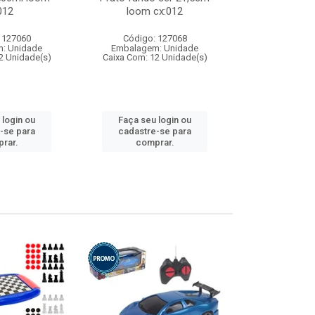
012
loom cx:012
cx:
 127060
Código: 127068
Código:
: Unidade
Embalagem: Unidade
Embalagem
2 Unidade(s)
Caixa Com: 12 Unidade(s)
Caixa Com: 1
 login ou
Faça seu login ou
Faça seu 
-se para
cadastre-se para
cadastre
rar.
comprar.
comp