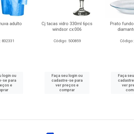
huva adulto
Cj tacas vidro 330ml 6pcs
Prato fundo
windsor cx:006
diamant
: 832331
Código: 500859
Código:
 login ou
Faça seu login ou
Faça seu
e-se para
cadastre-se para
cadastre
reços e
ver preços e
ver pr
prar
comprar
com