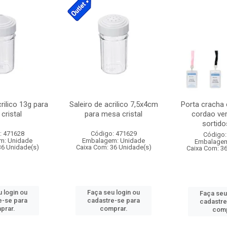
crilico 13g para
Saleiro de acrilico 7,5x4cm
Porta cracha
cristal
para mesa cristal
cordao ver
sortidos
: 471628
Código: 471629
Código:
m: Unidade
Embalagem: Unidade
Embalagem
36 Unidade(s)
Caixa Com: 36 Unidade(s)
Caixa Com: 3
 login ou
Faça seu login ou
Faça seu
e-se para
cadastre-se para
cadastre
prar.
comprar.
comp