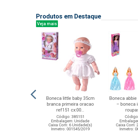
Produtos em Destaque
Veja mais
acao juvenil no
Boneca little baby 35cm
Boneca abbie
tojo
branca primeira oracao
– boneca i
ref151 cx:00...
roupas
: 839910
Código: 385151
Código
m: Unidade
Embalagem: Unidade
Embalage
48 Unidade(s)
Caixa Com: 6 Unidade(s)
Caixa Com: 
Inmetro: 001545/2019
Inmetro: 