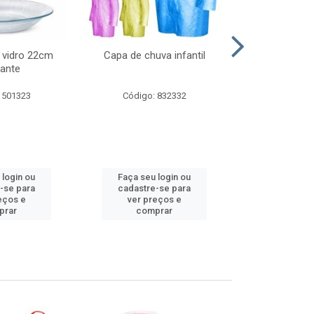
 vidro 22cm
Capa de chuva infantil
Jg prato fun
ante
diam
 501323
Código: 832332
Código:
 login ou
Faça seu login ou
Faça seu 
-se para
cadastre-se para
cadastre
eços e
ver preços e
ver pr
prar
comprar
comp