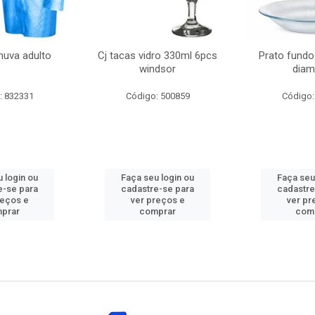
huva adulto
Cj tacas vidro 330ml 6pcs
Prato fundo
windsor
diam
: 832331
Código: 500859
Código:
 login ou
Faça seu login ou
Faça seu
e-se para
cadastre-se para
cadastre
reços e
ver preços e
ver pr
prar
comprar
com