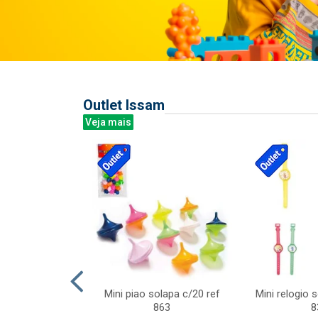
Outlet Issam
Veja mais
last c/div
Mini piao solapa c/20 ref
Mini relogio 
m ursinhos sor
863
8