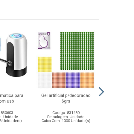
matica para
Gel artificial p/decoracao
Cesto telad
com usb
6grs
dobravel
 830603
Código: 831480
Código:
: Unidade
Embalagem: Unidade
Embalagem
6 Unidade(s)
Caixa Com: 1000 Unidade(s)
Caixa Com: 14