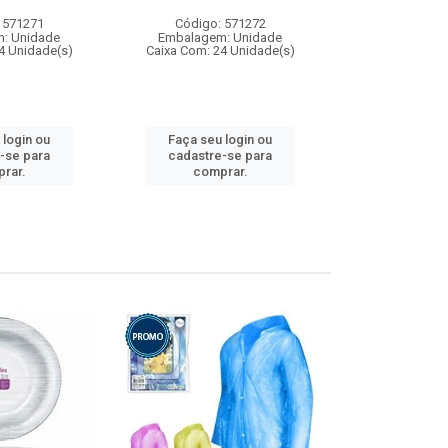
 571271
Código: 571272
Código:
: Unidade
Embalagem: Unidade
Embalagem
4 Unidade(s)
Caixa Com: 24 Unidade(s)
Caixa Com: 4
 login ou
Faça seu login ou
Faça seu 
-se para
cadastre-se para
cadastre
rar.
comprar.
comp