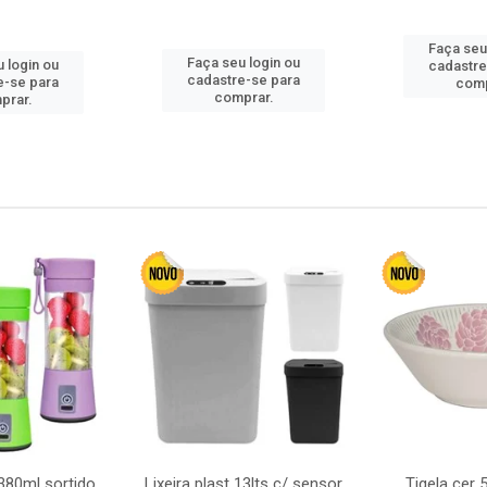
Faça seu
Faça seu login ou
 login ou
cadastre
cadastre-se para
e-se para
comp
comprar.
prar.
380ml sortido
Lixeira plast 13lts c/ sensor
Tigela cer