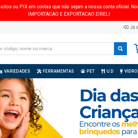
ósitos ou PIX em contas que não sejam a nossa conta oficial.
IMPORTACAO E EXPORTACAO EIRELI
Já é
VARIEDADES
FERRAMENTAS
PET
U.D
VIDRO