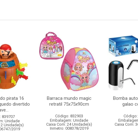
 do pirata 16
Barraca mundo magic
Bomba auto
quedo divertido
retratil 75x75x90cm
galao 
ve...
Código: 832903
Código:
: 839707
Embalagem: Unidade
Embalagem
m: Unidade
Caixa Com: 24 Unidade(s)
Caixa Com: 3
12 Unidade(s)
Inmetro: 008378/2019
006747/2019