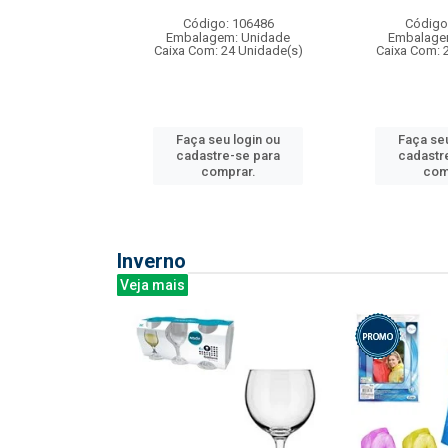
: 275814
Código: 106486
Código
m: Unidade
Embalagem: Unidade
Embalage
240 Unidade(s)
Caixa Com: 24 Unidade(s)
Caixa Com: 
u login ou
Faça seu login ou
Faça seu
e-se para
cadastre-se para
cadastr
prar.
comprar.
com
Inverno
Veja mais