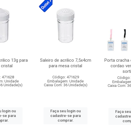
crilico 13g para
Saleiro de acrilico 7,5x4cm
Porta cracha
cristal
para mesa cristal
cordao ver
sort
: 471628
Código: 471629
Código:
m: Unidade
Embalagem: Unidade
Embalagem
36 Unidade(s)
Caixa Com: 36 Unidade(s)
Caixa Com: 3
 login ou
Faça seu login ou
Faça seu
e-se para
cadastre-se para
cadastre
prar.
comprar.
comp