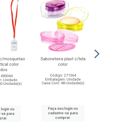
 c/mosquetao
Saboneteira plast c/tela
Prato plas
tical color
color
colo
idos
Código: 271364
Código:
 490044
Embalagem: Unidade
Embalagem
: Unidade
Caixa Com: 48 Unidade(s)
Caixa Com: 4
60 Unidade(s)
Faça seu login ou
Faça seu 
 login ou
cadastre-se para
cadastre
-se para
comprar.
comp
rar.