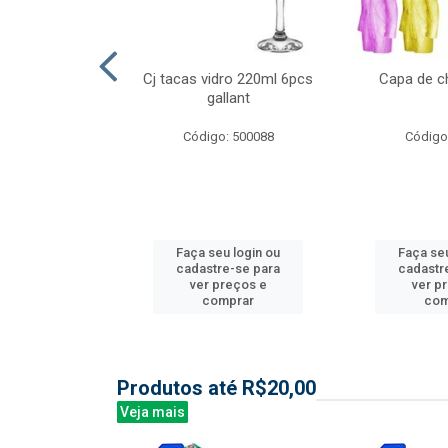
ml 6 pcs barone
Cj tacas vidro 220ml 6pcs
Capa de c
gallant
: 504135
Código: 500088
Código
u login ou
Faça seu login ou
Faça seu
e-se para
cadastre-se para
cadastr
reços e
ver preços e
ver p
mprar
comprar
com
Produtos até R$20,00
Veja mais