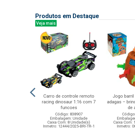
Produtos em Destaque
Veja mais
 pong 5 pcs
Carro de controle remoto
Jogo barril
racing dinosaur 1:16 com 7
adagas – brin
funcoes
de a
: 837375
Código: 838907
Código
m: Unidade
Embalagem: Unidade
Embalage
36 Unidade(s)
Caixa Com: 8 Unidade(s)
Caixa Com: 
006717/2019
Inmetro: 12444/2025-BRI-TR-1
Inmetro: 