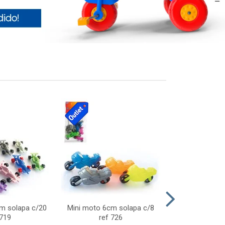
cm solapa c/20
Mini moto 6cm solapa c/8
Giro helice so
 719
ref 726
75