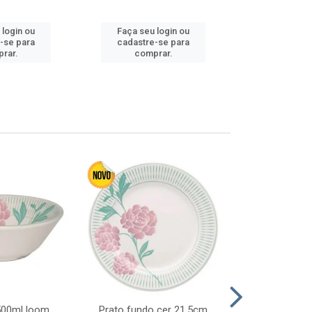
 login ou
Faça seu login ou
Faça seu 
-se para
cadastre-se para
cadastre
rar.
comprar.
comp
 500ml loom
Prato fundo cer 21,5cm
Prato raso c