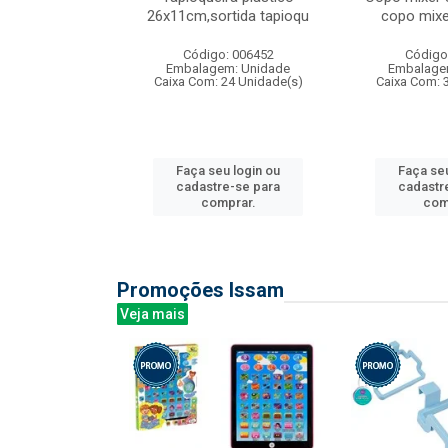
irios
26x11cm,sortida tapioqu
copo mixe
: 135177
Código: 006452
Código
m: Unidade
Embalagem: Unidade
Embalage
12 Unidade(s)
Caixa Com: 24 Unidade(s)
Caixa Com: 
u login ou
Faça seu login ou
Faça seu
e-se para
cadastre-se para
cadastr
prar.
comprar.
com
Promoções Issam
Veja mais