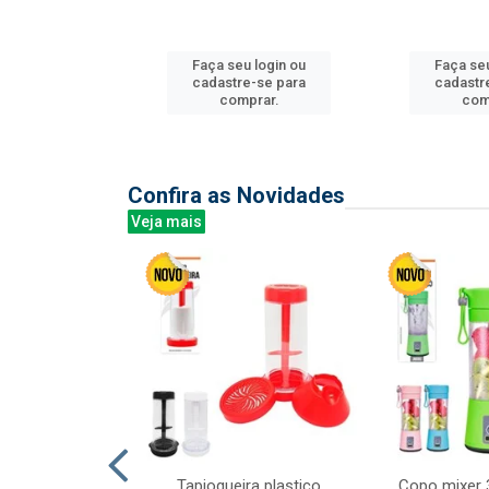
u login ou
Faça seu login ou
Faça seu
e-se para
cadastre-se para
cadastr
prar.
comprar.
com
Confira as Novidades
Veja mais
mesa cer 18cm
Tapioqueira plastico
Copo mixer 