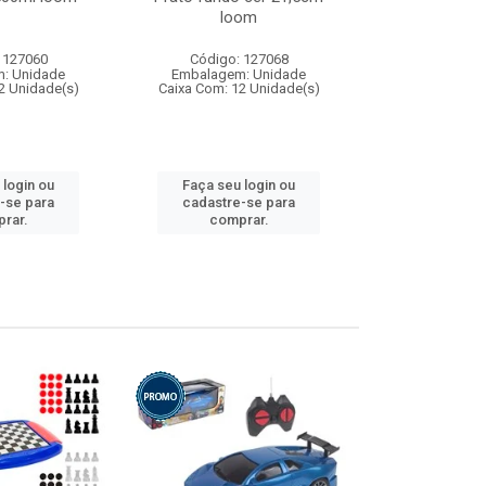
loom
 127060
Código: 127068
Código:
: Unidade
Embalagem: Unidade
Embalagem
2 Unidade(s)
Caixa Com: 12 Unidade(s)
Caixa Com: 1
 login ou
Faça seu login ou
Faça seu 
-se para
cadastre-se para
cadastre
rar.
comprar.
comp