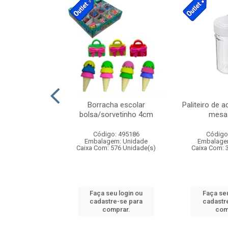
stico n.4 12cm
Borracha escolar
Paliteiro de a
bolsa/sorvetinho 4cm
mesa 
: 940550
Código: 495186
Código
m: Unidade
Embalagem: Unidade
Embalage
24 Unidade(s)
Caixa Com: 576 Unidade(s)
Caixa Com: 
u login ou
Faça seu login ou
Faça seu
e-se para
cadastre-se para
cadastr
prar.
comprar.
com