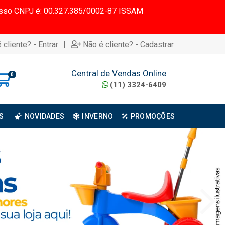
 Nosso CNPJ é: 00.327.385/0002-87 ISSAM
|
 cliente? - Entrar
Não é cliente? - Cadastrar
Central de Vendas Online
0
(11) 3324-6409
S
NOVIDADES
INVERNO
PROMOÇÕES