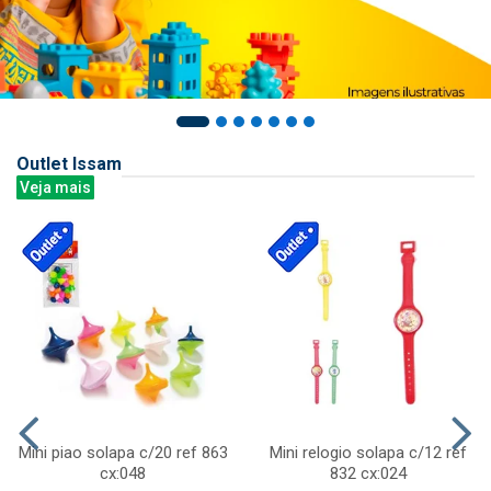
Outlet Issam
Veja mais
Mini piao solapa c/20 ref 863
Mini relogio solapa c/12 ref
cx:048
832 cx:024