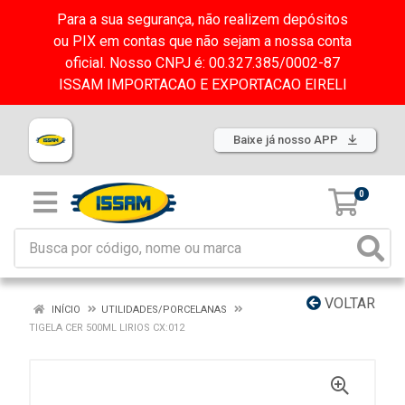
Para a sua segurança, não realizem depósitos
ou PIX em contas que não sejam a nossa conta
oficial. Nosso CNPJ é: 00.327.385/0002-87
ISSAM IMPORTACAO E EXPORTACAO EIRELI
Baixe já nosso APP
0
VOLTAR
INÍCIO
UTILIDADES/PORCELANAS
TIGELA CER 500ML LIRIOS CX:012