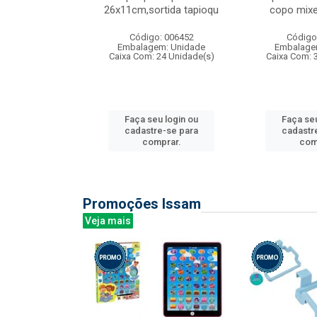
irios
26x11cm,sortida tapioqu
copo mixe
: 135177
Código: 006452
Código
m: Unidade
Embalagem: Unidade
Embalage
12 Unidade(s)
Caixa Com: 24 Unidade(s)
Caixa Com: 
u login ou
Faça seu login ou
Faça seu
e-se para
cadastre-se para
cadastr
prar.
comprar.
com
Promoções Issam
Veja mais