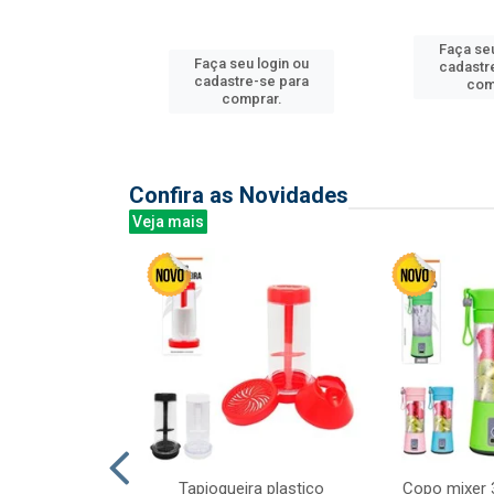
u login ou
Faça seu
Faça seu login ou
e-se para
cadastr
cadastre-se para
prar.
com
comprar.
Confira as Novidades
Veja mais
mesa cer 18cm
Tapioqueira plastico
Copo mixer 