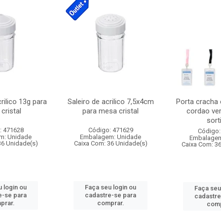
crilico 13g para
Saleiro de acrilico 7,5x4cm
Porta cracha
cristal
para mesa cristal
cordao ver
sort
: 471628
Código: 471629
Código:
m: Unidade
Embalagem: Unidade
Embalagem
36 Unidade(s)
Caixa Com: 36 Unidade(s)
Caixa Com: 3
 login ou
Faça seu login ou
Faça seu
e-se para
cadastre-se para
cadastre
prar.
comprar.
comp