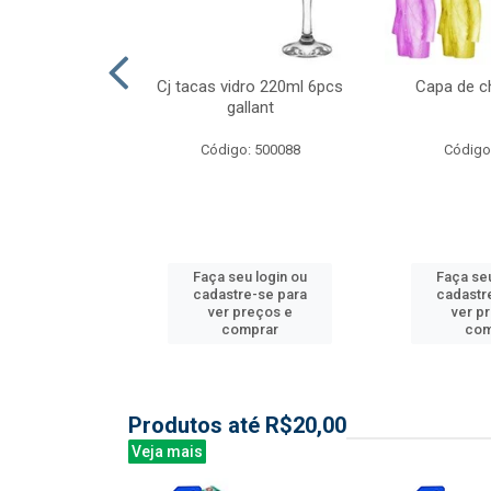
l nylon 20mts
Cj tacas vidro 220ml 6pcs
Capa de c
3mm
gallant
: 844035
Código: 500088
Código
u login ou
Faça seu login ou
Faça seu
e-se para
cadastre-se para
cadastr
reços e
ver preços e
ver p
mprar
comprar
com
Produtos até R$20,00
Veja mais