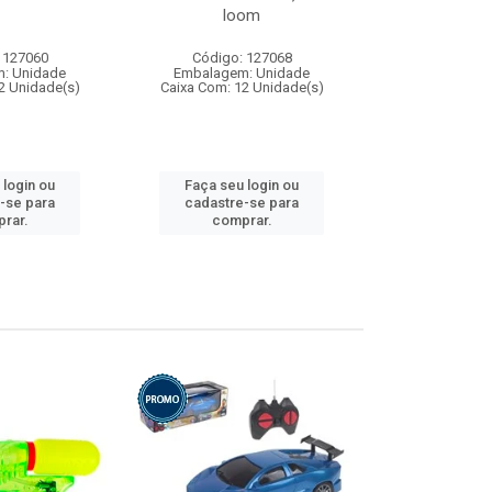
loom
 127060
Código: 127068
Código:
: Unidade
Embalagem: Unidade
Embalagem
2 Unidade(s)
Caixa Com: 12 Unidade(s)
Caixa Com: 1
 login ou
Faça seu login ou
Faça seu 
-se para
cadastre-se para
cadastre
rar.
comprar.
comp