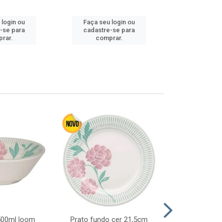
 login ou
Faça seu login ou
Faça seu 
-se para
cadastre-se para
cadastre
rar.
comprar.
comp
 500ml loom
Prato fundo cer 21,5cm
Prato raso c