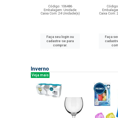
: 275814
Código: 106486
Código
m: Unidade
Embalagem: Unidade
Embalage
240 Unidade(s)
Caixa Com: 24 Unidade(s)
Caixa Com: 
u login ou
Faça seu login ou
Faça seu
e-se para
cadastre-se para
cadastr
prar.
comprar.
com
Inverno
Veja mais