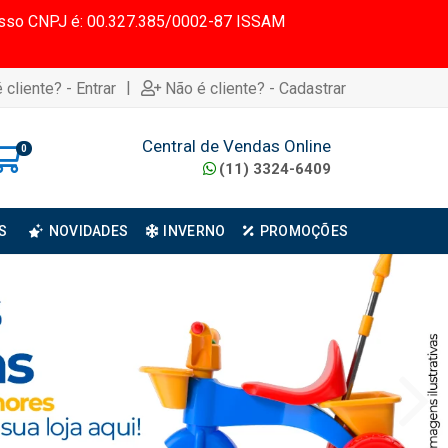
 Nosso CNPJ é: 00.327.385/0002-87 ISSAM
|
 cliente? - Entrar
Não é cliente? - Cadastrar
Central de Vendas Online
0
(11) 3324-6409
S
NOVIDADES
INVERNO
PROMOÇÕES