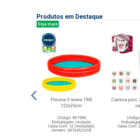
Produtos em Destaque
Veja mais
led bco frio 8m
Piscina 3 niveis 190l
Caneca porc 
 fv 8f
122x25cm
ca
: 842943
Código: 831938
Código
m: Unidade
Embalagem: Unidade
Embalage
50 Unidade(s)
Caixa Com: 12 Unidade(s)
Caixa Com: 
Inmetro: 007345/2018