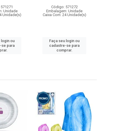
 571271
Código: 571272
Código:
: Unidade
Embalagem: Unidade
Embalagem
4 Unidade(s)
Caixa Com: 24 Unidade(s)
Caixa Com: 4
 login ou
Faça seu login ou
Faça seu 
-se para
cadastre-se para
cadastre
rar.
comprar.
comp