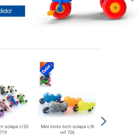
cm solapa c/20
Mini moto 6cm solapa c/8
Giro helice so
 719
ref 726
75