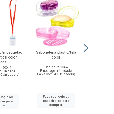
 c/mosquetao
Saboneteira plast c/tela
Prato plas
tical color
color
colo
idos
Código: 271364
Código:
 490044
Embalagem: Unidade
Embalagem
: Unidade
Caixa Com: 48 Unidade(s)
Caixa Com: 4
60 Unidade(s)
Faça seu login ou
Faça seu 
 login ou
cadastre-se para
cadastre
-se para
comprar.
comp
rar.