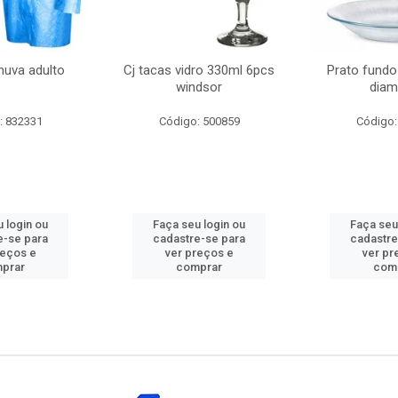
huva adulto
Cj tacas vidro 330ml 6pcs
Prato fundo
windsor
diam
: 832331
Código: 500859
Código:
 login ou
Faça seu login ou
Faça seu
e-se para
cadastre-se para
cadastre
reços e
ver preços e
ver pr
prar
comprar
com