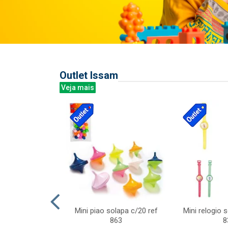
Outlet Issam
Veja mais
last c/div
Mini piao solapa c/20 ref
Mini relogio 
m ursinhos sor
863
8