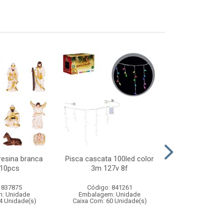
resina branca
Pisca cascata 100led color
Raquete ma
10pcs
3m 127v 8f
recarregav
 837875
Código: 841261
Código:
: Unidade
Embalagem: Unidade
Embalagem
4 Unidade(s)
Caixa Com: 60 Unidade(s)
Caixa Com: 3