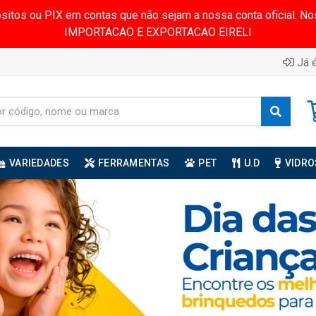
ósitos ou PIX em contas que não sejam a nossa conta oficial.
IMPORTACAO E EXPORTACAO EIRELI
Já é
VARIEDADES
FERRAMENTAS
PET
U.D
VIDRO