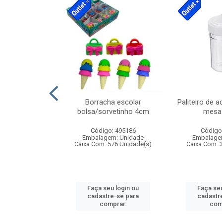
cores sortidas
Borracha escolar
Paliteiro de a
ref 130s
bolsa/sorvetinho 4cm
mesa 
: 826147
Código: 495186
Código
m: Unidade
Embalagem: Unidade
Embalage
160 Unidade(s)
Caixa Com: 576 Unidade(s)
Caixa Com: 
u login ou
Faça seu login ou
Faça seu
e-se para
cadastre-se para
cadastr
prar.
comprar.
com