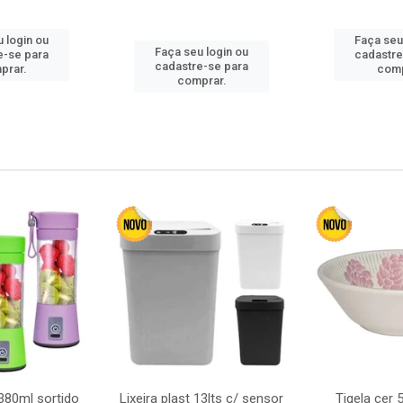
 login ou
Faça seu
Faça seu login ou
e-se para
cadastre
cadastre-se para
prar.
comp
comprar.
380ml sortido
Lixeira plast 13lts c/ sensor
Tigela cer