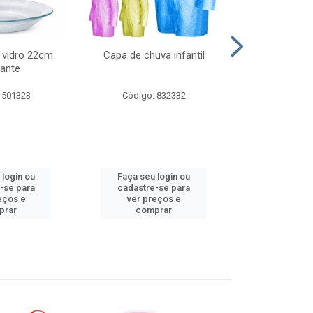
 vidro 22cm
Capa de chuva infantil
Jg prato fun
ante
diam
 501323
Código: 832332
Código:
 login ou
Faça seu login ou
Faça seu 
-se para
cadastre-se para
cadastre
eços e
ver preços e
ver pr
prar
comprar
comp