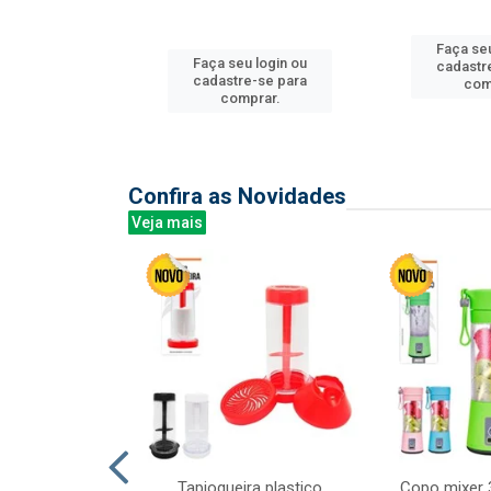
u login ou
Faça seu
Faça seu login ou
e-se para
cadastr
cadastre-se para
prar.
com
comprar.
Confira as Novidades
Veja mais
mesa cer 18cm
Tapioqueira plastico
Copo mixer 