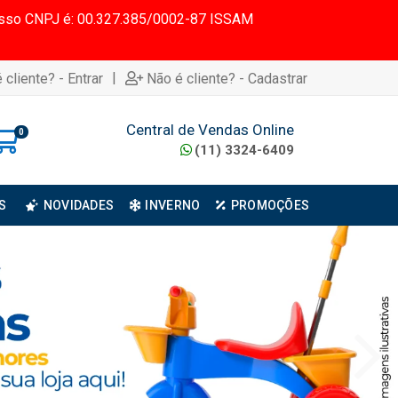
 Nosso CNPJ é: 00.327.385/0002-87 ISSAM
|
 cliente? - Entrar
Não é cliente? - Cadastrar
Central de Vendas Online
0
(11) 3324-6409
S
NOVIDADES
INVERNO
PROMOÇÕES