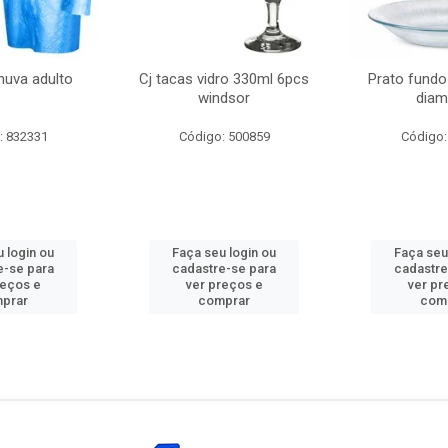
huva adulto
Cj tacas vidro 330ml 6pcs
Prato fundo
windsor
diam
: 832331
Código: 500859
Código:
 login ou
Faça seu login ou
Faça seu
e-se para
cadastre-se para
cadastre
reços e
ver preços e
ver pr
prar
comprar
com