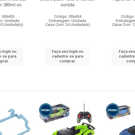
r 380ml so
sortida
: 006453
Código: 006454
Código:
m: Unidade
Embalagem: Unidade
Embalagem
30 Unidade(s)
Caixa Com: 24 Unidade(s)
Caixa Com: 1
 login ou
Faça seu login ou
Faça seu
e-se para
cadastre-se para
cadastre
prar.
comprar.
comp