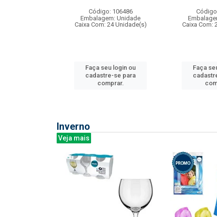
: 275814
Código: 106486
Código
m: Unidade
Embalagem: Unidade
Embalage
240 Unidade(s)
Caixa Com: 24 Unidade(s)
Caixa Com: 
u login ou
Faça seu login ou
Faça seu
e-se para
cadastre-se para
cadastr
prar.
comprar.
com
Inverno
Veja mais