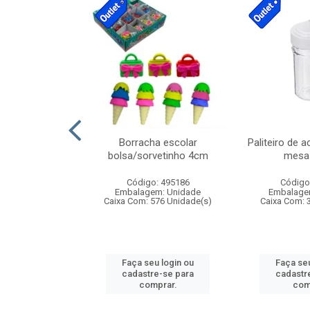
cores sortidas
Borracha escolar
Paliteiro de a
ref 130s
bolsa/sorvetinho 4cm
mesa 
: 826147
Código: 495186
Código
m: Unidade
Embalagem: Unidade
Embalage
160 Unidade(s)
Caixa Com: 576 Unidade(s)
Caixa Com: 
u login ou
Faça seu login ou
Faça seu
e-se para
cadastre-se para
cadastr
prar.
comprar.
com