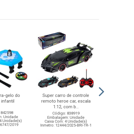
ra-gelo do
Super carro de controle
Forro prate
infantil
remoto heroe car, escala
30x1
1:12, com b...
 842598
Código:
Código: 838919
: Unidade
Embalagem
Embalagem: Unidade
4 Unidade(s)
Caixa Com: 14
Caixa Com: 4 Unidade(s)
06747/2019
Inmetro: 12444/2025-BRI-TR-1