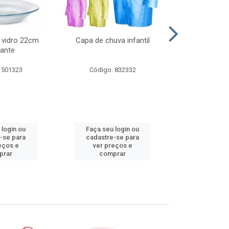
 vidro 22cm
Capa de chuva infantil
Jg prato fun
ante
diam
 501323
Código: 832332
Código:
 login ou
Faça seu login ou
Faça seu 
-se para
cadastre-se para
cadastre
eços e
ver preços e
ver pr
prar
comprar
comp