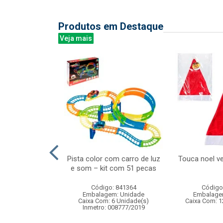
Produtos em Destaque
Veja mais
rafite milbali
Pista color com carro de luz
Touca noel v
 c/6pcs
e som – kit com 51 pecas
: 838876
Código: 841364
Código
m: Unidade
Embalagem: Unidade
Embalage
 8 Unidade(s)
Caixa Com: 6 Unidade(s)
Caixa Com: 1
Inmetro: 008777/2019