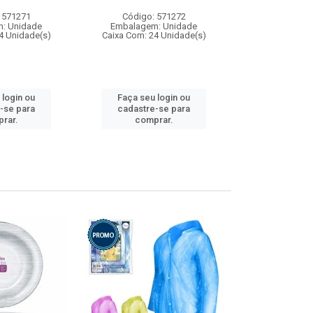
 571271
Código: 571272
Código:
: Unidade
Embalagem: Unidade
Embalagem
4 Unidade(s)
Caixa Com: 24 Unidade(s)
Caixa Com: 4
 login ou
Faça seu login ou
Faça seu 
-se para
cadastre-se para
cadastre
rar.
comprar.
comp