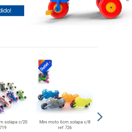
cm solapa c/20
Mini moto 6cm solapa c/8
Giro helice so
 719
ref 726
75