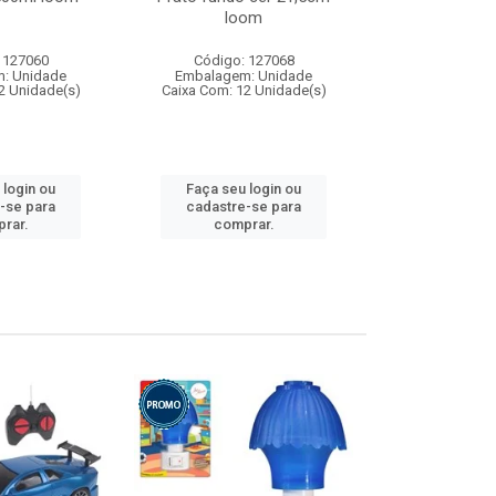
loom
 127060
Código: 127068
Código:
: Unidade
Embalagem: Unidade
Embalagem
2 Unidade(s)
Caixa Com: 12 Unidade(s)
Caixa Com: 1
 login ou
Faça seu login ou
Faça seu 
-se para
cadastre-se para
cadastre
rar.
comprar.
comp