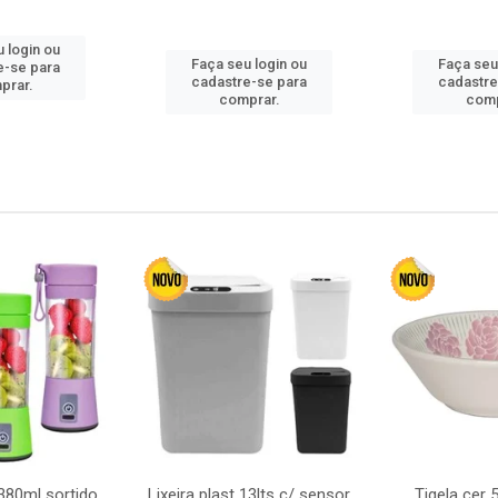
 login ou
Faça seu login ou
Faça seu
e-se para
cadastre-se para
cadastre
prar.
comprar.
comp
380ml sortido
Lixeira plast 13lts c/ sensor
Tigela cer