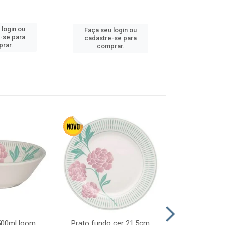
Faça seu 
 login ou
Faça seu login ou
cadastre
-se para
cadastre-se para
comp
rar.
comprar.
 500ml loom
Prato fundo cer 21,5cm
Prato raso c