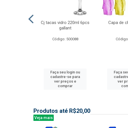
l nylon 20mts
Cj tacas vidro 220ml 6pcs
Capa de c
3mm
gallant
: 844035
Código: 500088
Código
u login ou
Faça seu login ou
Faça seu
e-se para
cadastre-se para
cadastr
reços e
ver preços e
ver p
mprar
comprar
com
Produtos até R$20,00
Veja mais