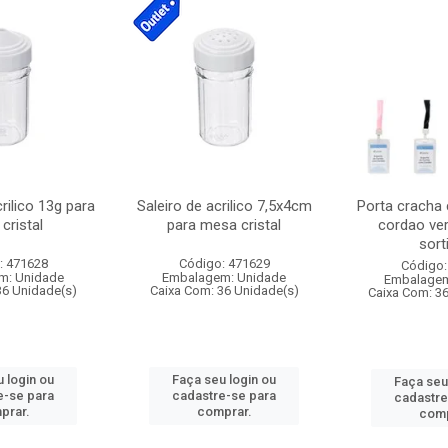
crilico 13g para
Saleiro de acrilico 7,5x4cm
Porta cracha
cristal
para mesa cristal
cordao ver
sort
: 471628
Código: 471629
Código:
m: Unidade
Embalagem: Unidade
Embalagem
36 Unidade(s)
Caixa Com: 36 Unidade(s)
Caixa Com: 3
 login ou
Faça seu login ou
Faça seu
e-se para
cadastre-se para
cadastre
prar.
comprar.
comp