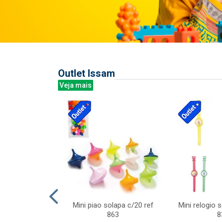
Outlet Issam
Veja mais
last c/div
Mini piao solapa c/20 ref
Mini relogio 
m ursinhos sor
863
8