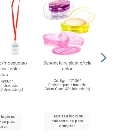
 c/mosquetao
Saboneteira plast c/tela
Prato plas
tical color
color
colo
idos
Código: 271364
Código:
 490044
Embalagem: Unidade
Embalagem
: Unidade
Caixa Com: 48 Unidade(s)
Caixa Com: 4
60 Unidade(s)
Faça seu login ou
Faça seu 
 login ou
cadastre-se para
cadastre
-se para
comprar.
comp
rar.