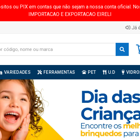
ósitos ou PIX em contas que não sejam a nossa conta oficial.
IMPORTACAO E EXPORTACAO EIRELI
Já é
VARIEDADES
FERRAMENTAS
PET
U.D
VIDRO