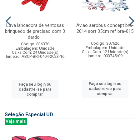
Luva lancadora de ventosas
Aviao aerobus concept bra-
brinquedo de precisao com 3
2014 sort 35cm ref bra-015
dardo...
Código: 307626
Código: 836370
Embalagem: Unidade
Embalagem: Unidade
Caixa Com: 12 Unidade(s)
Caixa Com: 24 Unidade(s)
Inmetro: 003745/09
Inmetro: ABCP-BRI-0404-2023-16
Faça seu login ou
Faça seu login ou
cadastre-se para
cadastre-se para
comprar.
comprar.
Seleção Especial UD
Veja mais