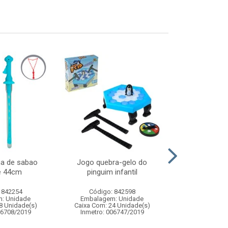
ha de sabao
Jogo quebra-gelo do
Jogo pul
e 44cm
pinguim infantil
 842254
Código: 842598
Código:
: Unidade
Embalagem: Unidade
Embalagem
8 Unidade(s)
Caixa Com: 24 Unidade(s)
Caixa Com: 2
06708/2019
Inmetro: 006747/2019
Inmetro: 0