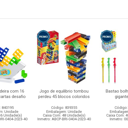
deira com 16
Jogo de equilibrio tombou
Bastao bol
cartas desafio
perdeu 45 blocos coloridos
gigant
: 840195
Código: 839355
Código:
m: Unidade
Embalagem: Unidade
Embalagem
36 Unidade(s)
Caixa Com: 48 Unidade(s)
Caixa Com: 4
BRI-0404-2023-40
Inmetro: ABCP-BRI-0404-2023-40
Inmetro: 0