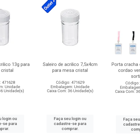
crilico 13g para
Saleiro de acrilico 7,5x4cm
Porta cracha
cristal
para mesa cristal
cordao ver
sort
: 471628
Código: 471629
Código:
m: Unidade
Embalagem: Unidade
Embalagem
36 Unidade(s)
Caixa Com: 36 Unidade(s)
Caixa Com: 3
 login ou
Faça seu login ou
Faça seu
e-se para
cadastre-se para
cadastre
prar.
comprar.
comp