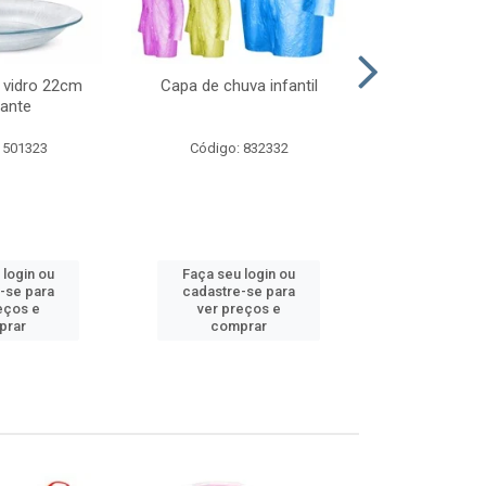
 vidro 22cm
Capa de chuva infantil
Jg prato fun
ante
diam
 501323
Código: 832332
Código:
 login ou
Faça seu login ou
Faça seu 
-se para
cadastre-se para
cadastre
eços e
ver preços e
ver pr
prar
comprar
comp