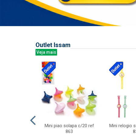
Outlet Issam
Veja mais
last c/div
Mini piao solapa c/20 ref
Mini relogio 
m ursinhos sor
863
8