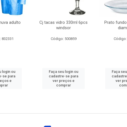
huva adulto
Cj tacas vidro 330ml 6pcs
Prato fundo
windsor
diam
: 832331
Código: 500859
Código:
 login ou
Faça seu login ou
Faça seu
e-se para
cadastre-se para
cadastre
reços e
ver preços e
ver pr
prar
comprar
com