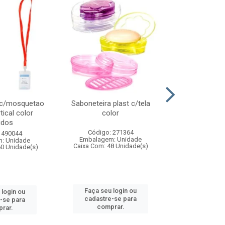
 c/mosquetao
Saboneteira plast c/tela
Prato plas
tical color
color
colo
idos
Código: 271364
Código:
 490044
Embalagem: Unidade
Embalagem
: Unidade
Caixa Com: 48 Unidade(s)
Caixa Com: 4
60 Unidade(s)
Faça seu login ou
Faça seu 
 login ou
cadastre-se para
cadastre
-se para
comprar.
comp
rar.