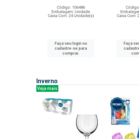
: 275814
Código: 106486
Código
m: Unidade
Embalagem: Unidade
Embalage
240 Unidade(s)
Caixa Com: 24 Unidade(s)
Caixa Com: 
u login ou
Faça seu login ou
Faça seu
e-se para
cadastre-se para
cadastr
prar.
comprar.
com
Inverno
Veja mais