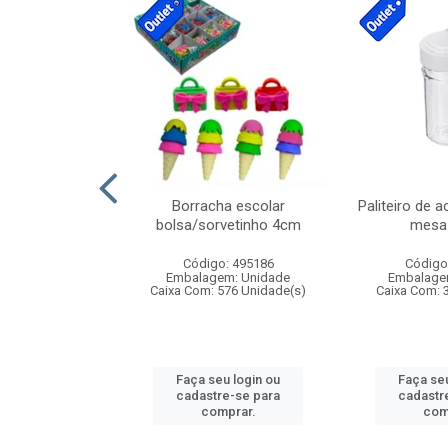
cores sortidas
Borracha escolar
Paliteiro de a
ref 130s
bolsa/sorvetinho 4cm
mesa 
: 826147
Código: 495186
Código
m: Unidade
Embalagem: Unidade
Embalage
160 Unidade(s)
Caixa Com: 576 Unidade(s)
Caixa Com: 
u login ou
Faça seu login ou
Faça seu
e-se para
cadastre-se para
cadastr
prar.
comprar.
com