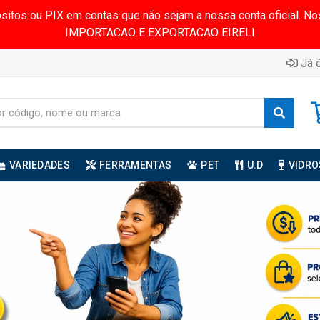
ósitos ou PIX em contas que não sejam a nossa conta oficial.
IMPORTACAO E EXPORTACAO EIRELI
Já é
VARIEDADES
FERRAMENTAS
PET
U.D
VIDRO