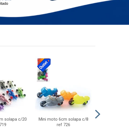
cm solapa c/20
Mini moto 6cm solapa c/8
Giro helice so
 719
ref 726
75