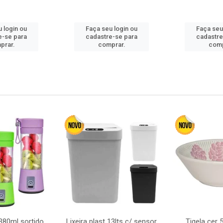
 login ou
Faça seu login ou
Faça seu
e-se para
cadastre-se para
cadastre
prar.
comprar.
comp
380ml sortido
Lixeira plast 13lts c/ sensor
Tigela cer