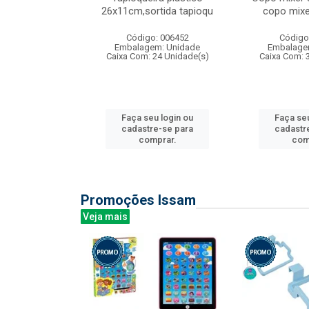
irios
26x11cm,sortida tapioqu
copo mixe
: 135177
Código: 006452
Código
m: Unidade
Embalagem: Unidade
Embalage
12 Unidade(s)
Caixa Com: 24 Unidade(s)
Caixa Com: 
u login ou
Faça seu login ou
Faça seu
e-se para
cadastre-se para
cadastr
prar.
comprar.
com
Promoções Issam
Veja mais