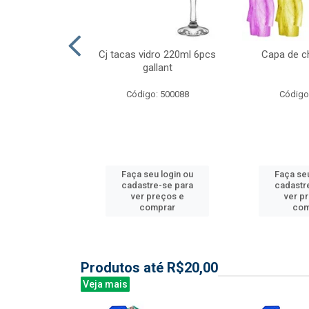
l nylon 20mts
Cj tacas vidro 220ml 6pcs
Capa de c
3mm
gallant
: 844035
Código: 500088
Código
u login ou
Faça seu login ou
Faça seu
e-se para
cadastre-se para
cadastr
reços e
ver preços e
ver p
mprar
comprar
com
Produtos até R$20,00
Veja mais