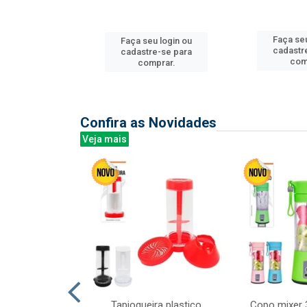
u login ou
Faça seu
Faça seu login ou
e-se para
cadastr
cadastre-se para
prar.
com
comprar.
Confira as Novidades
Veja mais
mesa cer 18cm
Tapioqueira plastico
Copo mixer 