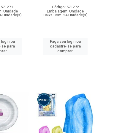
 571271
Código: 571272
Código:
: Unidade
Embalagem: Unidade
Embalagem
4 Unidade(s)
Caixa Com: 24 Unidade(s)
Caixa Com: 4
 login ou
Faça seu login ou
Faça seu 
-se para
cadastre-se para
cadastre
rar.
comprar.
comp