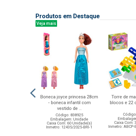
Produtos em Destaque
Veja mais
5cm 6pcs cx:192
Boneca joyce princesa 28cm
Torre de ma
- boneca infantil com
blocos e 22 
vestido de ...
: 835773
Código
Código: 838925
m: Unidade
Embalage
Embalagem: Unidade
192 Unidade(s)
Caixa Com: 
Caixa Com: 60 Unidade(s)
Inmetro: ABCP-
Inmetro: 12435/2025-BRI-1