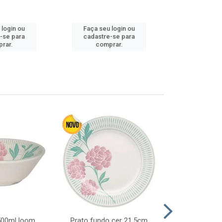
 login ou
Faça seu login ou
Faça seu 
-se para
cadastre-se para
cadastre
rar.
comprar.
comp
 500ml loom
Prato fundo cer 21,5cm
Prato raso c