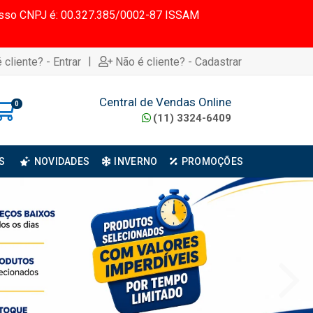
 Nosso CNPJ é: 00.327.385/0002-87 ISSAM
|
 cliente? - Entrar
Não é cliente? - Cadastrar
Central de Vendas Online
0
(11) 3324-6409
S
NOVIDADES
INVERNO
PROMOÇÕES