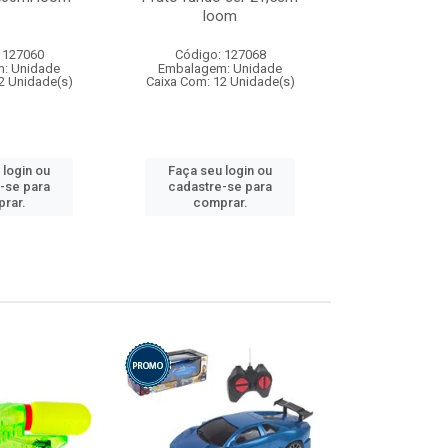
loom
 127060
Código: 127068
Código:
: Unidade
Embalagem: Unidade
Embalagem
2 Unidade(s)
Caixa Com: 12 Unidade(s)
Caixa Com: 1
 login ou
Faça seu login ou
Faça seu 
-se para
cadastre-se para
cadastre
rar.
comprar.
comp