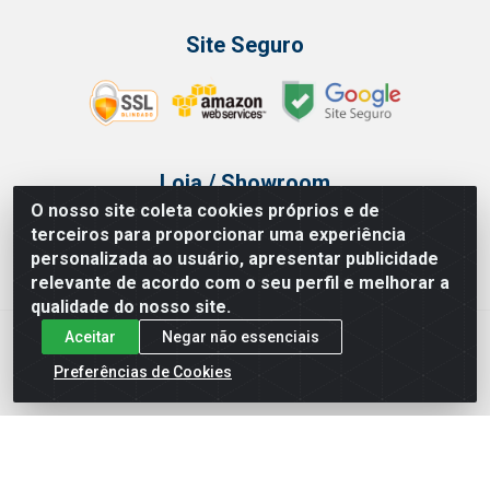
Site Seguro
Loja / Showroom
O nosso site coleta cookies próprios e de
Tel.: (11) 3314 6400
terceiros para proporcionar uma experiência
Av Vautier, 468 - Pari - São Paulo/SP
personalizada ao usuário, apresentar publicidade
relevante de acordo com o seu perfil e melhorar a
qualidade do nosso site.
Aceitar
Negar não essenciais
Issam Importação e Exportação LTDA - Av. Vautier, 468 - Pari, São
Paulo/ SP - CEP 03032-000 - CNPJ 00.327.385/0003-68
Preferências de Cookies