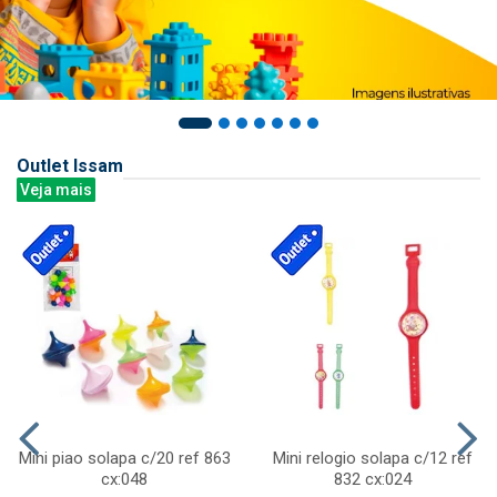
Outlet Issam
Veja mais
Mini piao solapa c/20 ref 863
Mini relogio solapa c/12 ref
cx:048
832 cx:024