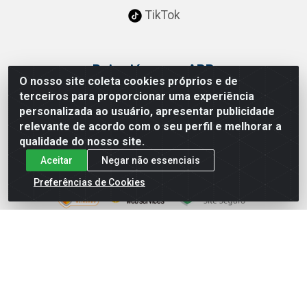
TikTok
Baixe já nosso APP
O nosso site coleta cookies próprios e de
terceiros para proporcionar uma experiência
personalizada ao usuário, apresentar publicidade
relevante de acordo com o seu perfil e melhorar a
qualidade do nosso site.
Site Seguro
Aceitar
Negar não essenciais
Preferências de Cookies
Loja / Showroom
Tel.: (11) 3314 6400
Av Vautier, 468 - Pari - São Paulo/SP