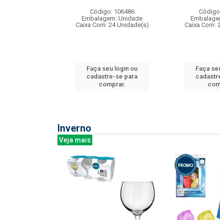
: 275814
Código: 106486
Código
m: Unidade
Embalagem: Unidade
Embalage
240 Unidade(s)
Caixa Com: 24 Unidade(s)
Caixa Com: 
u login ou
Faça seu login ou
Faça seu
e-se para
cadastre-se para
cadastr
prar.
comprar.
com
Inverno
Veja mais