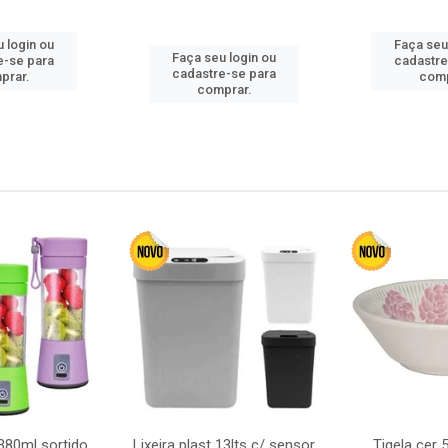
 login ou
Faça seu
Faça seu login ou
e-se para
cadastre
cadastre-se para
prar.
comp
comprar.
380ml sortido
Lixeira plast 13lts c/ sensor
Tigela cer