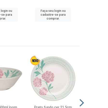
 login ou
Faça seu login ou
Faça seu 
-se para
cadastre-se para
cadastre
rar.
comprar.
comp
 500ml loom
Prato fundo cer 21,5cm
Prato raso c