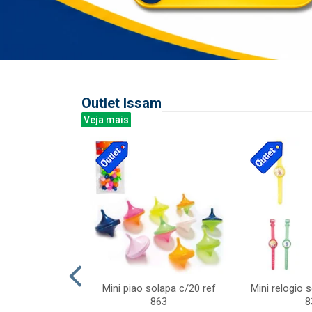
Outlet Issam
Veja mais
last c/div
Mini piao solapa c/20 ref
Mini relogio 
m ursinhos sor
863
8