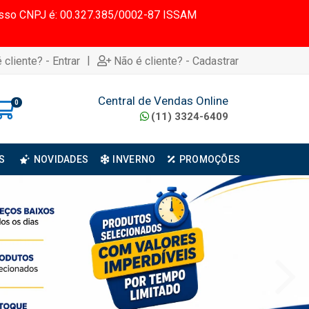
 Nosso CNPJ é: 00.327.385/0002-87 ISSAM
|
 cliente? - Entrar
Não é cliente? - Cadastrar
Central de Vendas Online
0
(11) 3324-6409
S
NOVIDADES
INVERNO
PROMOÇÕES