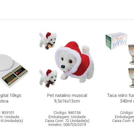
gital 10kgs
Pet natalino musical
Taca vidro fur
stica
9,5x16x13cm
340ml 
: 839101
Código: 840156
Código:
m: Unidade
Embalagem: Unidade
Embalagem
24 Unidade(s)
Caixa Com: 72 Unidade(s)
Caixa Com: 
Inmetro: 006720/2019