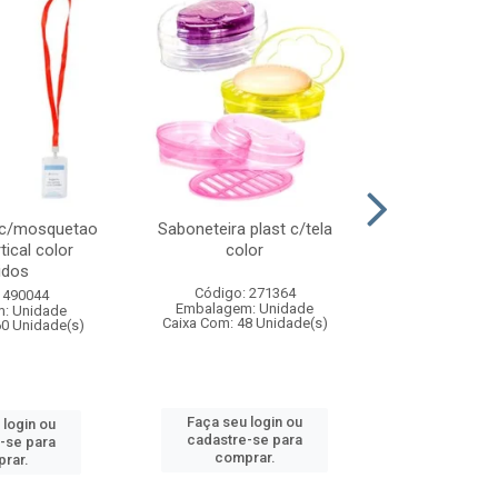
 c/mosquetao
Saboneteira plast c/tela
Prato plas
tical color
color
colo
idos
Código: 271364
Código:
 490044
Embalagem: Unidade
Embalagem
: Unidade
Caixa Com: 48 Unidade(s)
Caixa Com: 4
60 Unidade(s)
Faça seu login ou
Faça seu 
 login ou
cadastre-se para
cadastre
-se para
comprar.
comp
rar.