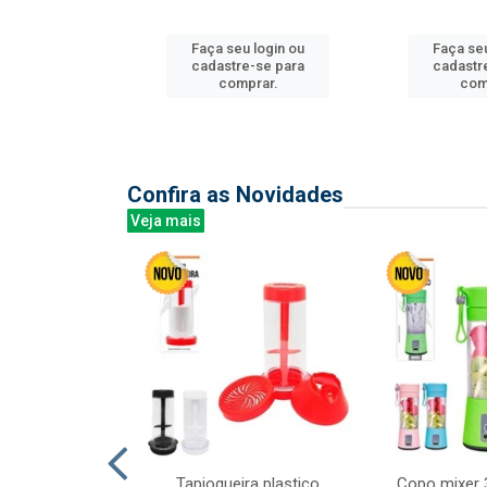
u login ou
Faça seu login ou
Faça seu
e-se para
cadastre-se para
cadastr
prar.
comprar.
com
Confira as Novidades
Veja mais
mesa cer 18cm
Tapioqueira plastico
Copo mixer 