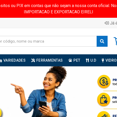
ósitos ou PIX em contas que não sejam a nossa conta oficial.
IMPORTACAO E EXPORTACAO EIRELI
Já é
VARIEDADES
FERRAMENTAS
PET
U.D
VIDRO