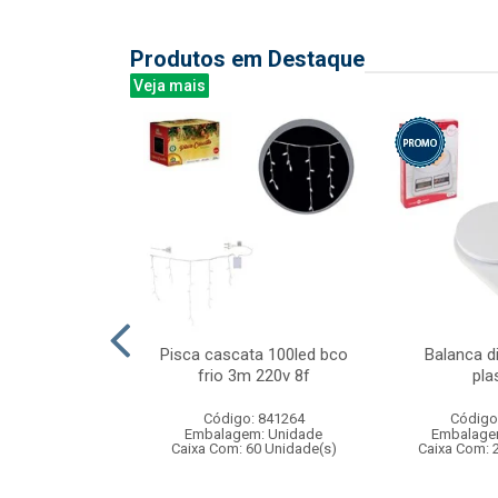
Produtos em Destaque
Veja mais
ta 200led bco
Pisca cascata 100led bco
Balanca di
m 127v 8f
frio 3m 220v 8f
pla
: 841269
Código: 841264
Código
m: Unidade
Embalagem: Unidade
Embalage
36 Unidade(s)
Caixa Com: 60 Unidade(s)
Caixa Com: 