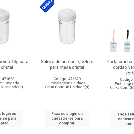
crilico 13g para
Saleiro de acrilico 7,5x4cm
Porta cracha
cristal
para mesa cristal
cordao ver
sort
: 471628
Código: 471629
Código:
m: Unidade
Embalagem: Unidade
Embalagem
36 Unidade(s)
Caixa Com: 36 Unidade(s)
Caixa Com: 3
 login ou
Faça seu login ou
Faça seu
e-se para
cadastre-se para
cadastre
prar.
comprar.
comp