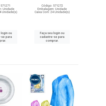
 571271
Código: 571272
Código:
: Unidade
Embalagem: Unidade
Embalagem
4 Unidade(s)
Caixa Com: 24 Unidade(s)
Caixa Com: 4
 login ou
Faça seu login ou
Faça seu 
-se para
cadastre-se para
cadastre
rar.
comprar.
comp