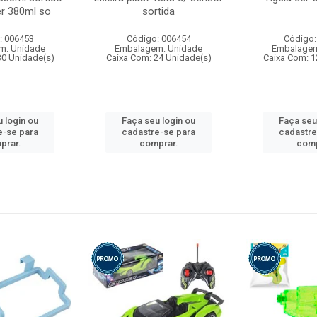
r 380ml so
sortida
: 006453
Código: 006454
Código:
m: Unidade
Embalagem: Unidade
Embalagem
30 Unidade(s)
Caixa Com: 24 Unidade(s)
Caixa Com: 1
 login ou
Faça seu login ou
Faça seu
e-se para
cadastre-se para
cadastre
prar.
comprar.
comp