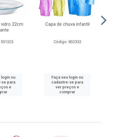
 vidro 22cm
Capa de chuva infantil
Jg prato fun
ante
diam
 501323
Código: 832332
Código:
 login ou
Faça seu login ou
Faça seu 
-se para
cadastre-se para
cadastre
eços e
ver preços e
ver pr
prar
comprar
comp