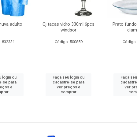
huva adulto
Cj tacas vidro 330ml 6pcs
Prato fundo
windsor
diam
: 832331
Código: 500859
Código:
 login ou
Faça seu login ou
Faça seu
e-se para
cadastre-se para
cadastre
reços e
ver preços e
ver pr
prar
comprar
com