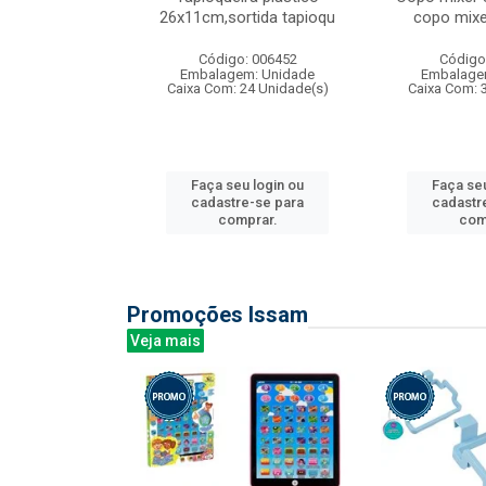
irios
26x11cm,sortida tapioqu
copo mixe
: 135177
Código: 006452
Código
m: Unidade
Embalagem: Unidade
Embalage
12 Unidade(s)
Caixa Com: 24 Unidade(s)
Caixa Com: 
u login ou
Faça seu login ou
Faça seu
e-se para
cadastre-se para
cadastr
prar.
comprar.
com
Promoções Issam
Veja mais