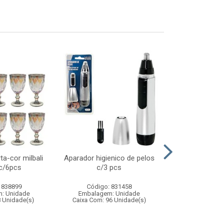
ta-cor milbali
Aparador higienico de pelos
Boneca joyce 
c/6pcs
c/3 pcs
- boneca in
vestido 
 838899
Código: 831458
Código:
: Unidade
Embalagem: Unidade
Embalagem
8 Unidade(s)
Caixa Com: 96 Unidade(s)
Caixa Com: 6
Inmetro: 1243