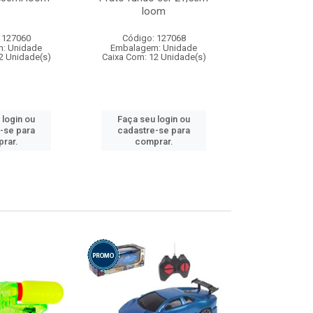
loom
 127060
Código: 127068
Código:
: Unidade
Embalagem: Unidade
Embalagem
2 Unidade(s)
Caixa Com: 12 Unidade(s)
Caixa Com: 1
 login ou
Faça seu login ou
Faça seu 
-se para
cadastre-se para
cadastre
rar.
comprar.
comp