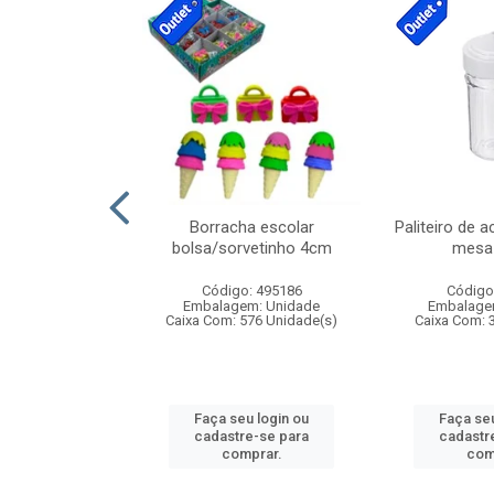
cores sortidas
Borracha escolar
Paliteiro de a
ref 130s
bolsa/sorvetinho 4cm
mesa 
: 826147
Código: 495186
Código
m: Unidade
Embalagem: Unidade
Embalage
160 Unidade(s)
Caixa Com: 576 Unidade(s)
Caixa Com: 
u login ou
Faça seu login ou
Faça seu
e-se para
cadastre-se para
cadastr
prar.
comprar.
com