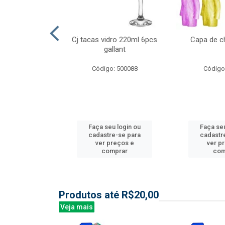
l nylon 20mts
Cj tacas vidro 220ml 6pcs
Capa de c
3mm
gallant
: 844035
Código: 500088
Código
u login ou
Faça seu login ou
Faça seu
e-se para
cadastre-se para
cadastr
reços e
ver preços e
ver p
mprar
comprar
com
Produtos até R$20,00
Veja mais